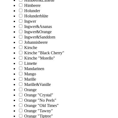
Himbeer&Limette
Himbeere
Holunder
Holunderblüte
Ingwer
Ingwer&Ananas
Ingwer&Orange
Ingwer&Sanddorn
Johannisbeere
Kirsche
Kirsche "Black Cherry"
Kirsche "Morello"
Limette
Mandarinen
Mango
Marille
Marille&Vanille
Orange
Orange "Crystal"
Orange "No Peels"
Orange "Old Times"
Orange "Tawny"
Orange "Tiptree"