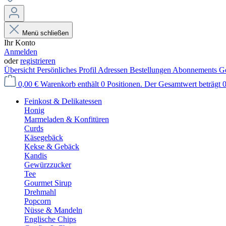
Menü schließen
Ihr Konto
Anmelden
oder
registrieren
Übersicht
Persönliches Profil
Adressen
Bestellungen
Abonnements
Ge
0,00 €
Warenkorb enthält 0 Positionen. Der Gesamtwert beträgt 0
Feinkost & Delikatessen
Honig
Marmeladen & Konfitüren
Curds
Käsegebäck
Kekse & Gebäck
Kandis
Gewürzzucker
Tee
Gourmet Sirup
Drehmahl
Popcorn
Nüsse & Mandeln
Englische Chips