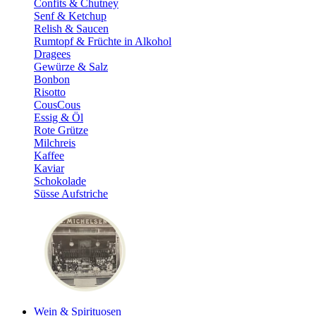
Confits & Chutney
Senf & Ketchup
Relish & Saucen
Rumtopf & Früchte in Alkohol
Dragees
Gewürze & Salz
Bonbon
Risotto
CousCous
Essig & Öl
Rote Grütze
Milchreis
Kaffee
Kaviar
Schokolade
Süsse Aufstriche
Wein & Spirituosen