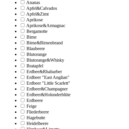
Ananas
Apfel&Calvados
Apfel&Zimt
Aprikose
Aprikose&Armagnac
Bergamotte
Birne
Birne&Birnenbrand
Blaubeere
Blutorange
Blutorange&Whisky
Bratapfel
Erdbee&Rhabarber
Erdbeer "East Anglian"
Erdbeer "Little Scarlett"
Erdbeer&Champagner
Erdbeer&Holunderblüte
Erdbeere
Feige
Fliederbeere
Hagebutte
Heidelbeere