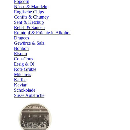
Popcorn
Nüsse & Mandeln
Englische Chips
Confits & Chutney
Senf & Ketchup
Relish & Saucen
Rumtopf & Früchte in Alkohol
Dragees
Gewürze & Salz
Bonbon
Risotto
CousCous
Essig & Öl
Rote Grütze
Milchreis
Kaffee
Kaviar
Schokolade
Süsse Aufstriche