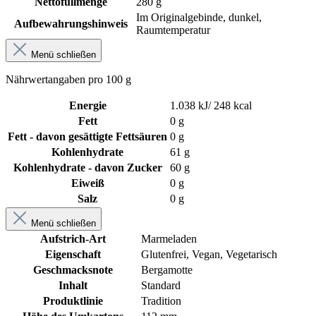
Nettofüllmenge
280 g
Im Originalgebinde, dunkel,
Aufbewahrungshinweis
Raumtemperatur
Menü schließen
Nährwertangaben pro 100 g
Energie
1.038 kJ/ 248 kcal
Fett
0 g
Fett - davon gesättigte Fettsäuren
0 g
Kohlenhydrate
61 g
Kohlenhydrate - davon Zucker
60 g
Eiweiß
0 g
Salz
0 g
Menü schließen
Aufstrich-Art
Marmeladen
Eigenschaft
Glutenfrei
, Vegan
, Vegetarisch
Geschmacksnote
Bergamotte
Inhalt
Standard
Produktlinie
Tradition