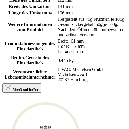
Höhe des Umkartons
112 mm
Breite des Umkartons
131 mm
Länge des Umkartons
196 mm
Hergestellt aus 70g Früchten je 100g.
Weitere Informationen
Gesamtzuckergehalt 60g je 100g.
zum Produkt
Nach dem Öffnen kühl aufbewahren
und zeitnah verzehren.
Breite: 61 mm
Produktabmessungen des
Höhe: 112 mm
Einzelartikels
Länge: 61 mm
Brutto-Gewicht des
0,445 kg
Einzelartikels
L.W.C. Michelsen GmbH
Verantwortlicher
Michelsenweg 1
Lebensmittelunternehmer
20537 Hamburg
Menü schließen