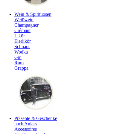
Wein & Spirituosen
Weißwein
Champagner
Crémant
Likör
Eierlikör
Schnaps
Wodka
Gin
Rum
Grappa
Präsente & Geschenke
nach Anlass
Accessoires