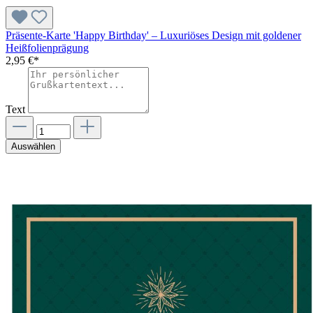
Präsente-Karte 'Happy Birthday' – Luxuriöses Design mit goldener
Heißfolienprägung
2,95 €*
Text
Auswählen