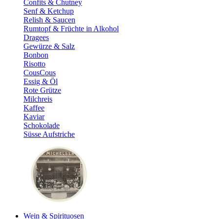
Confits & Chutney
Senf & Ketchup
Relish & Saucen
Rumtopf & Früchte in Alkohol
Dragees
Gewürze & Salz
Bonbon
Risotto
CousCous
Essig & Öl
Rote Grütze
Milchreis
Kaffee
Kaviar
Schokolade
Süsse Aufstriche
Wein & Spirituosen