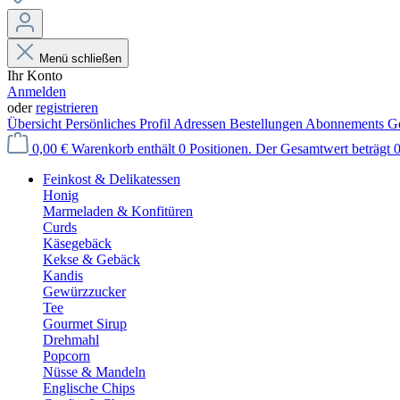
Menü schließen
Ihr Konto
Anmelden
oder
registrieren
Übersicht
Persönliches Profil
Adressen
Bestellungen
Abonnements
Ge
0,00 €
Warenkorb enthält 0 Positionen. Der Gesamtwert beträgt 0
Feinkost & Delikatessen
Honig
Marmeladen & Konfitüren
Curds
Käsegebäck
Kekse & Gebäck
Kandis
Gewürzzucker
Tee
Gourmet Sirup
Drehmahl
Popcorn
Nüsse & Mandeln
Englische Chips