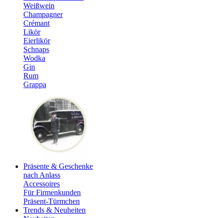
Weißwein
Champagner
Crémant
Likör
Eierlikör
Schnaps
Wodka
Gin
Rum
Grappa
Präsente & Geschenke
nach Anlass
Accessoires
Für Firmenkunden
Präsent-Türmchen
Trends & Neuheiten