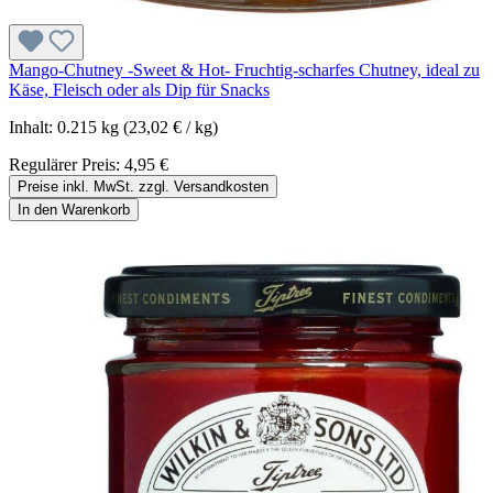
Mango-Chutney -Sweet & Hot- Fruchtig-scharfes Chutney, ideal zu
Käse, Fleisch oder als Dip für Snacks
Inhalt:
0.215 kg
(23,02 € / kg)
Regulärer Preis:
4,95 €
Preise inkl. MwSt. zzgl. Versandkosten
In den Warenkorb