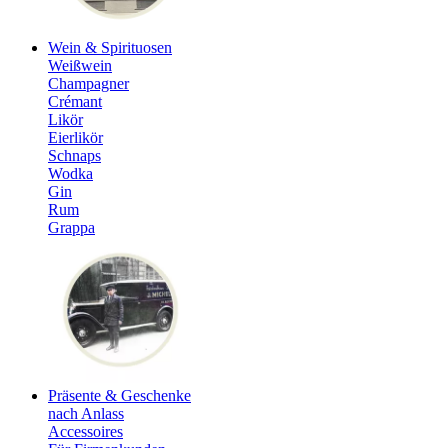
Wein & Spirituosen
Weißwein
Champagner
Crémant
Likör
Eierlikör
Schnaps
Wodka
Gin
Rum
Grappa
Präsente & Geschenke
nach Anlass
Accessoires