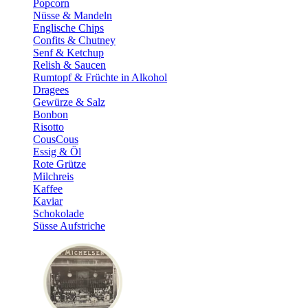
Popcorn
Nüsse & Mandeln
Englische Chips
Confits & Chutney
Senf & Ketchup
Relish & Saucen
Rumtopf & Früchte in Alkohol
Dragees
Gewürze & Salz
Bonbon
Risotto
CousCous
Essig & Öl
Rote Grütze
Milchreis
Kaffee
Kaviar
Schokolade
Süsse Aufstriche