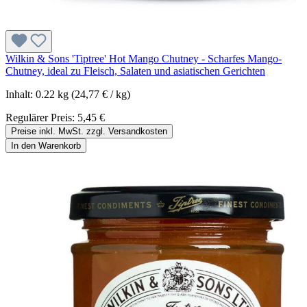
Wilkin & Sons 'Tiptree' Hot Mango Chutney - Scharfes Mango-
Chutney, ideal zu Fleisch, Salaten und asiatischen Gerichten
Inhalt:
0.22 kg
(24,77 € / kg)
Regulärer Preis:
5,45 €
Preise inkl. MwSt. zzgl. Versandkosten
In den Warenkorb