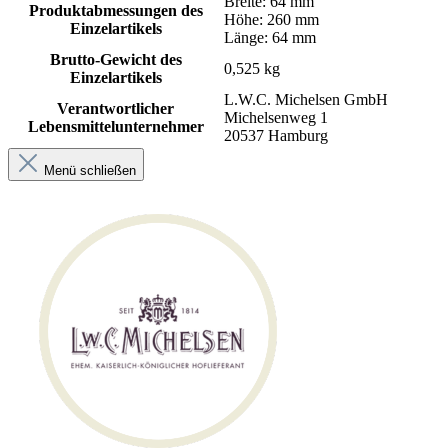
Breite: 64 mm
Produktabmessungen des
Höhe: 260 mm
Einzelartikels
Länge: 64 mm
Brutto-Gewicht des
0,525 kg
Einzelartikels
L.W.C. Michelsen GmbH
Verantwortlicher
Michelsenweg 1
Lebensmittelunternehmer
20537 Hamburg
Menü schließen