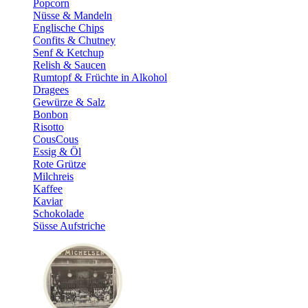
Popcorn
Nüsse & Mandeln
Englische Chips
Confits & Chutney
Senf & Ketchup
Relish & Saucen
Rumtopf & Früchte in Alkohol
Dragees
Gewürze & Salz
Bonbon
Risotto
CousCous
Essig & Öl
Rote Grütze
Milchreis
Kaffee
Kaviar
Schokolade
Süsse Aufstriche