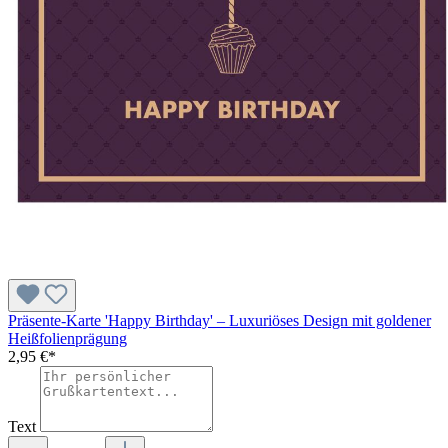
Präsente-Karte 'Happy Birthday' – Luxuriöses Design mit goldener
Heißfolienprägung
2,95 €*
Text