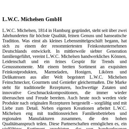
L.W.C. Michelsen GmbH
L.W.C. Michelsen, 1814 in Hamburg gegründet, steht seit über zwei
Jahrhunderten für höchste Qualität, feinen Genuss und hanseatische
Tradition. Was einst als kleines Lebensmittelgeschäft begann, hat
sich zu einem der renommiertesten Feinkostunternehmen
Deutschlands entwickelt. In mittlerweile siebter Generation
familiengeführt, vereint L.W.C. Michelsen handwerkliches Können,
Leidenschaft und ein feines Gespür für Trends und
Genussmomente. Mit einem breiten Sortiment an exquisiten
Feinkostprodukten, Marmeladen, Honigen, Likören und
Delikatessen aus aller Welt begeistert L.W.C. Michelsen
Feinschmecker, Gourmets und Genießer gleichermaßen. Die Marke
steht für traditionelle Rezepturen, hochwertige Zutaten und
innovative Geschmackskompositionen, die immer wieder
überraschen und Freude bereiten. Auch heute noch werden viele
Produkte nach originalen Rezepturen hergestellt – sorgfältig und mit
Liebe zum Detail. Neben eigenen Kreationen arbeitet L.W.C.
Michelsen eng mit traditionsreichen Familienbetrieben und
regionalen Manufakturen zusammen, die den hohen
Qualitätsanspruch teilen. Diese Partnerschaften ermöglichen es, ein
vielfältiges Sortiment anzubieten, das von handverlesenen