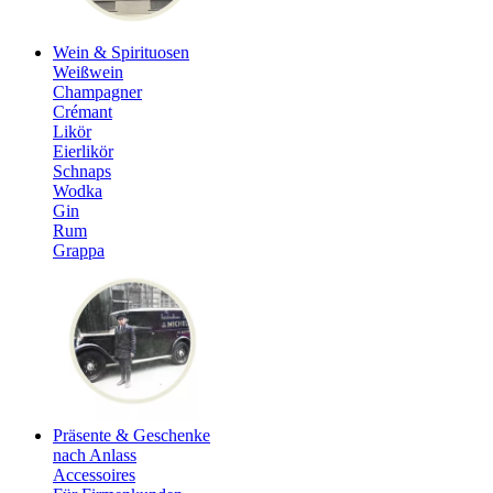
Wein & Spirituosen
Weißwein
Champagner
Crémant
Likör
Eierlikör
Schnaps
Wodka
Gin
Rum
Grappa
Präsente & Geschenke
nach Anlass
Accessoires