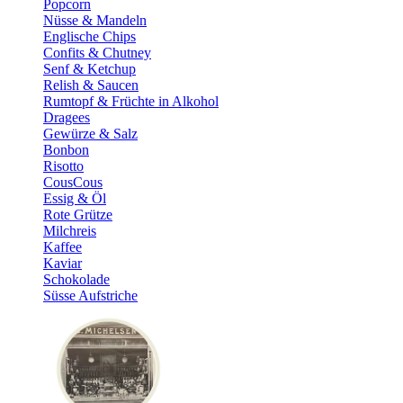
Popcorn
Nüsse & Mandeln
Englische Chips
Confits & Chutney
Senf & Ketchup
Relish & Saucen
Rumtopf & Früchte in Alkohol
Dragees
Gewürze & Salz
Bonbon
Risotto
CousCous
Essig & Öl
Rote Grütze
Milchreis
Kaffee
Kaviar
Schokolade
Süsse Aufstriche