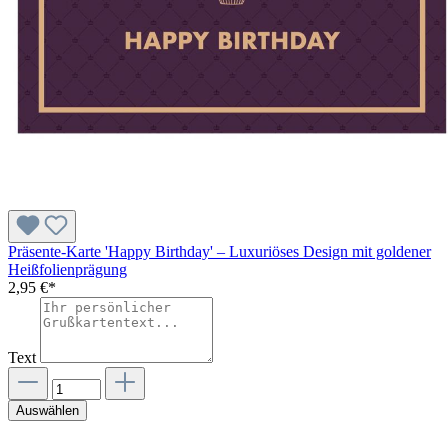
Präsente-Karte 'Happy Birthday' – Luxuriöses Design mit goldener
Heißfolienprägung
2,95 €*
Text
Auswählen