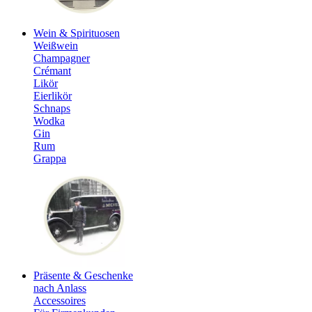
Wein & Spirituosen
Weißwein
Champagner
Crémant
Likör
Eierlikör
Schnaps
Wodka
Gin
Rum
Grappa
Präsente & Geschenke
nach Anlass
Accessoires