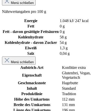
Menü schließen
Nährwertangaben pro 100 g
Energie
1.048 kJ/ 247 kcal
Fett
0 g
Fett - davon gesättigte Fettsäuren
0 g
Kohlenhydrate
58 g
Kohlenhydrate - davon Zucker
54 g
Eiweiß
1,3 g
Salz
0,04 g
Menü schließen
Aufstrich-Art
Konfitüre extra
Glutenfrei
, Vegan
,
Eigenschaft
Vegetarisch
Geschmacksnote
Hagebutte
Inhalt
Standard
Produktlinie
Tradition
Höhe des Umkartons
112 mm
Breite des Umkartons
131 mm
Länge des Umkartons
196 mm