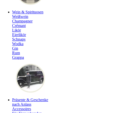
Wein & Spirituosen
Weißwein
Champagner
Crémant
Likör
Eierlikör
Schnaps
Wodka
Gin
Rum
Grappa
Präsente & Geschenke
nach Anlass
Accessoires