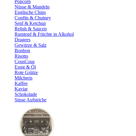
Popcorn
Nüsse & Mandeln
Englische Chips
Confits & Chutney
Senf & Ketchup
Relish & Saucen
Rumtopf & Früchte in Alkohol
Dragees
Gewürze & Salz
Bonbon
Risotto
CousCous
Essig & Öl
Rote Grütze
Milchreis
Kaffee
Kaviar
Schokolade
Süsse Aufstriche