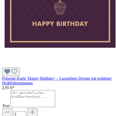
Präsente-Karte 'Happy Birthday' – Luxuriöses Design mit goldener
Heißfolienprägung
2,95 €*
Text