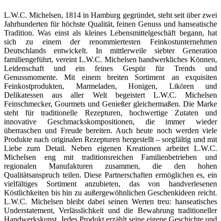
L.W.C. Michelsen, 1814 in Hamburg gegründet, steht seit über zwei
Jahrhunderten für höchste Qualität, feinen Genuss und hanseatische
Tradition. Was einst als kleines Lebensmittelgeschäft begann, hat
sich zu einem der renommiertesten Feinkostunternehmen
Deutschlands entwickelt. In mittlerweile siebter Generation
familiengeführt, vereint L.W.C. Michelsen handwerkliches Können,
Leidenschaft und ein feines Gespür für Trends und
Genussmomente. Mit einem breiten Sortiment an exquisiten
Feinkostprodukten, Marmeladen, Honigen, Likören und
Delikatessen aus aller Welt begeistert L.W.C. Michelsen
Feinschmecker, Gourmets und Genießer gleichermaßen. Die Marke
steht für traditionelle Rezepturen, hochwertige Zutaten und
innovative Geschmackskompositionen, die immer wieder
überraschen und Freude bereiten. Auch heute noch werden viele
Produkte nach originalen Rezepturen hergestellt – sorgfältig und mit
Liebe zum Detail. Neben eigenen Kreationen arbeitet L.W.C.
Michelsen eng mit traditionsreichen Familienbetrieben und
regionalen Manufakturen zusammen, die den hohen
Qualitätsanspruch teilen. Diese Partnerschaften ermöglichen es, ein
vielfältiges Sortiment anzubieten, das von handverlesenen
Köstlichkeiten bis hin zu außergewöhnlichen Geschenkideen reicht.
L.W.C. Michelsen bleibt dabei seinen Werten treu: hanseatisches
Understatement, Verlässlichkeit und die Bewahrung traditioneller
Handwerkskunst. Jedes Produkt erzählt seine eigene Geschichte und