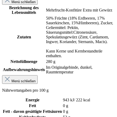
Menü schließen
Bezeichnung des
Mehrfrucht-Konfitüre Extra mit Gewürz
Lebensmittels
50% Früchte (18% Erdbeeren, 17%
Sauerkirschen, 15%Himbeeren), Zucker,
Geliermittel: Pektin,
Säuerungsmittel:Citronensäure,
Zutaten
Spekulatiusgewürz (Zimt, Cardamom,
Ingwer, Koriander, Sternanis, Macis).
Kann Kerne und Kernbestandteile
enthalten.
Nettofüllmenge
280 g
Im Originalgebinde, dunkel,
Aufbewahrungshinweis
Raumtemperatur
Menü schließen
Nährwertangaben pro 100 g
Energie
943 kJ/ 222 kcal
Fett
0 g
Fett - davon gesättigte Fettsäuren
0 g