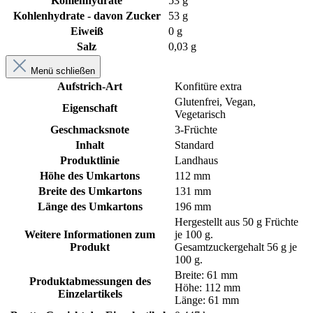
Kohlenhydrate
53 g
Kohlenhydrate - davon Zucker
53 g
Eiweiß
0 g
Salz
0,03 g
Menü schließen
Aufstrich-Art
Konfitüre extra
Glutenfrei
, Vegan
,
Eigenschaft
Vegetarisch
Geschmacksnote
3-Früchte
Inhalt
Standard
Produktlinie
Landhaus
Höhe des Umkartons
112 mm
Breite des Umkartons
131 mm
Länge des Umkartons
196 mm
Hergestellt aus 50 g Früchte
Weitere Informationen zum
je 100 g.
Produkt
Gesamtzuckergehalt 56 g je
100 g.
Breite: 61 mm
Produktabmessungen des
Höhe: 112 mm
Einzelartikels
Länge: 61 mm