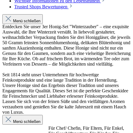
Wichtige Informationen zu den Lebensmitteln
Trusted Shops Bewertungen
Menü schließen
Entdecken Sie unser 3er Honig-Set "Winterzauber" – eine exquisite
Auswahl, die Ihre Winterzeit versüßt. In liebevoll gestalteter,
weihnachtlicher Verpackung finden Sie drei Honiggläser, die jeweils
50 Gramm feinsten Sonnenblumenhonig, delikaten Blütenhonig und
sanften Akazienhonig enthalten. Diese Honige sind nicht nur ein
Genuss für den Gaumen, sondern auch eine vielseitige Bereicherung
für Ihre Küche. Ob auf frischem Brot, im wärmenden Tee oder zum
Verfeinern von Desserts – die Möglichkeiten sind vielfältig.
Seit 1814 steht unser Unternehmen für hochwertige
Feinkostprodukte und eine lange Tradition in der Herstellung.
Unsere Honige sind das Ergebnis dieser Tradition und unseres
Engagements für Qualität. Dieses Set ist die perfekte Geschenkidee
für Feinschmecker und Liebhaber erlesener Feinkostprodukte.
Lassen Sie sich von der feinen Süße und den vielfältigen Aromen
verzaubern und genießen Sie die kalte Jahreszeit mit einem Hauch
von Luxus.
Menü schließen
Für Chef/ Chefin
, Für Eltern
, Für Enkel
,