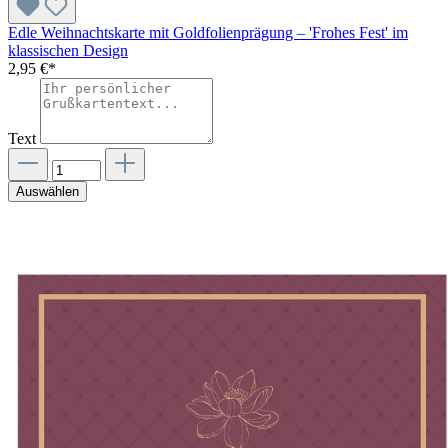
Edle Weihnachtskarte mit Goldfolienprägung – 'Frohes Fest' im
klassischen Design
2,95 €*
Text
Auswählen