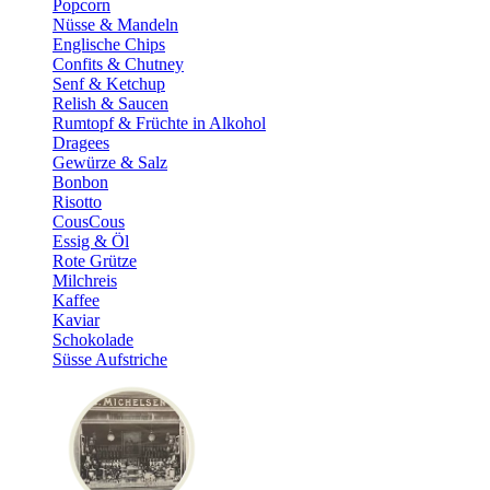
Popcorn
Nüsse & Mandeln
Englische Chips
Confits & Chutney
Senf & Ketchup
Relish & Saucen
Rumtopf & Früchte in Alkohol
Dragees
Gewürze & Salz
Bonbon
Risotto
CousCous
Essig & Öl
Rote Grütze
Milchreis
Kaffee
Kaviar
Schokolade
Süsse Aufstriche