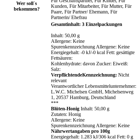
Für Geschäftspartner
, Für Kinder
, Für
Wer soll´s
Kunden
, Für Mitarbeiter
, Für Mutter
, Für
bekommen?
Paare
, Für Partner/ Ehemann
, Für
Partnerin/ Ehefrau
Gesamtinhalt: 3 Einzelpackungen
Inhalt: 50,00 g
Allergene: Keine
Spurenkennzeichnung Allergene: Keine
Energiegehalt: -0 kJ/-0 kcal Fett: gesättigte
Fettsäuren:
Kohlenhydrate: davon Zucker: Eiweiß:
Salz:
VerpflichtendeKennzeichnung:
Nicht
relevant
Verantwortlicher Lebensmittelunternehmer:
L.W.C. Michelsen GmbH, Michelsenweg
1, 20537 Hamburg, Deutschland
***
Blüten-Honig
Inhalt: 50,00 g
Zutaten: Honig
Allergene: Keine
Spurenkennzeichnung Allergene: Keine
Nährwertangaben pro 100g
Energiegehalt: 1.283 kJ/306 kcal Fett: 0 g