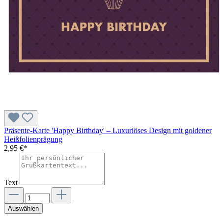
Präsente-Karte 'Happy Birthday' – Luxuriöses Design mit goldener
Heißfolienprägung
2,95 €*
Text
Auswählen