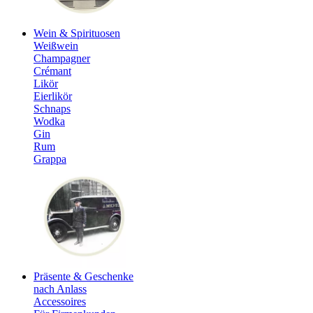
Wein & Spirituosen
Weißwein
Champagner
Crémant
Likör
Eierlikör
Schnaps
Wodka
Gin
Rum
Grappa
Präsente & Geschenke
nach Anlass
Accessoires