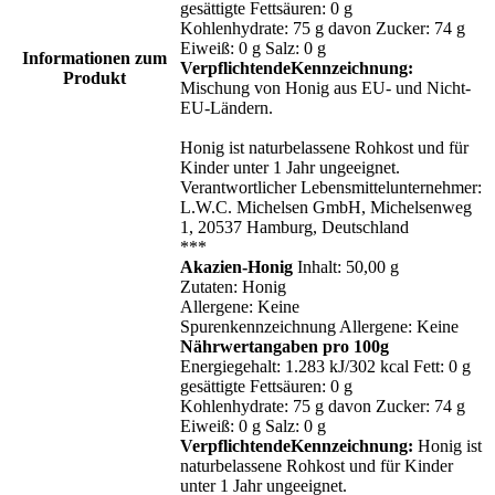
gesättigte Fettsäuren: 0 g
Kohlenhydrate: 75 g davon Zucker: 74 g
Eiweiß: 0 g Salz: 0 g
Informationen zum
VerpflichtendeKennzeichnung:
Produkt
Mischung von Honig aus EU- und Nicht-
EU-Ländern.
Honig ist naturbelassene Rohkost und für
Kinder unter 1 Jahr ungeeignet.
Verantwortlicher Lebensmittelunternehmer:
L.W.C. Michelsen GmbH, Michelsenweg
1, 20537 Hamburg, Deutschland
***
Akazien-Honig
Inhalt: 50,00 g
Zutaten: Honig
Allergene: Keine
Spurenkennzeichnung Allergene: Keine
Nährwertangaben pro 100g
Energiegehalt: 1.283 kJ/302 kcal Fett: 0 g
gesättigte Fettsäuren: 0 g
Kohlenhydrate: 75 g davon Zucker: 74 g
Eiweiß: 0 g Salz: 0 g
VerpflichtendeKennzeichnung:
Honig ist
naturbelassene Rohkost und für Kinder
unter 1 Jahr ungeeignet.