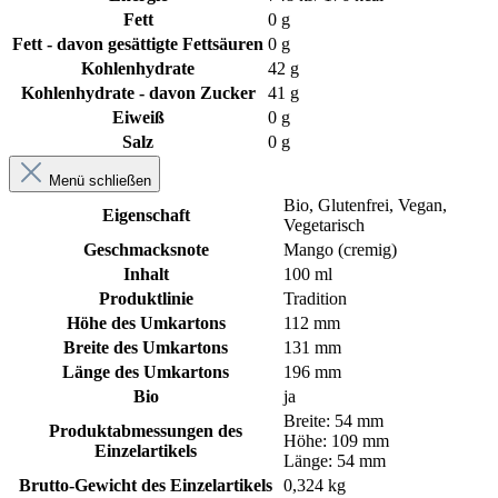
Fett
0 g
Fett - davon gesättigte Fettsäuren
0 g
Kohlenhydrate
42 g
Kohlenhydrate - davon Zucker
41 g
Eiweiß
0 g
Salz
0 g
Menü schließen
Bio
, Glutenfrei
, Vegan
,
Eigenschaft
Vegetarisch
Geschmacksnote
Mango (cremig)
Inhalt
100 ml
Produktlinie
Tradition
Höhe des Umkartons
112 mm
Breite des Umkartons
131 mm
Länge des Umkartons
196 mm
Bio
ja
Breite: 54 mm
Produktabmessungen des
Höhe: 109 mm
Einzelartikels
Länge: 54 mm
Brutto-Gewicht des Einzelartikels
0,324 kg