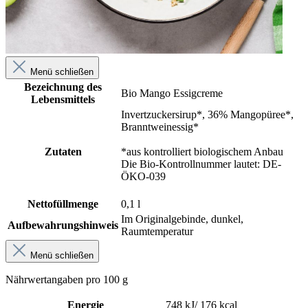
Menü schließen
Bezeichnung des
Bio Mango Essigcreme
Lebensmittels
Invertzuckersirup*, 36% Mangopüree*,
Branntweinessig*
Zutaten
*aus kontrolliert biologischem Anbau
Die Bio-Kontrollnummer lautet: DE-
ÖKO-039
Nettofüllmenge
0,1 l
Im Originalgebinde, dunkel,
Aufbewahrungshinweis
Raumtemperatur
Menü schließen
Nährwertangaben pro 100 g
Energie
748 kJ/ 176 kcal