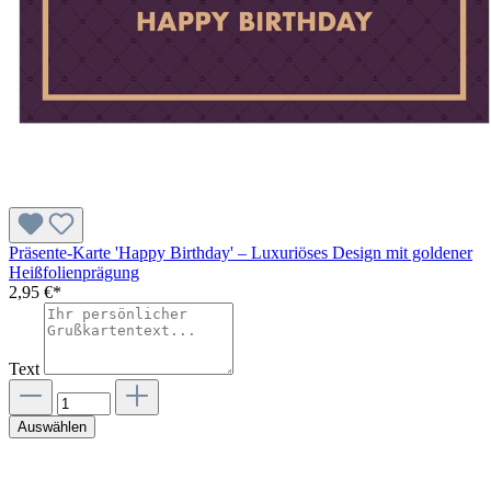
Präsente-Karte 'Happy Birthday' – Luxuriöses Design mit goldener
Heißfolienprägung
2,95 €*
Text
Auswählen