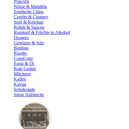
Popcorn
Nüsse & Mandeln
Englische Chips
Confits & Chutney
Senf & Ketchup
Relish & Saucen
Rumtopf & Früchte in Alkohol
Dragees
Gewürze & Salz
Bonbon
Risotto
CousCous
Essig & Öl
Rote Grütze
Milchreis
Kaffee
Kaviar
Schokolade
Süsse Aufstriche