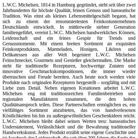
L.W.C. Michelsen, 1814 in Hamburg gegründet, steht seit über zwei
Jahrhunderten für höchste Qualität, feinen Genuss und hanseatische
Tradition. Was einst als kleines Lebensmittelgeschäft begann, hat
sich zu einem der renommiertesten Feinkostunternehmen
Deutschlands entwickelt. In mittlerweile siebter Generation
familiengeführt, vereint L.W.C. Michelsen handwerkliches Können,
Leidenschaft und ein feines Gespür für Trends und
Genussmomente. Mit einem breiten Sortiment an exquisiten
Feinkostprodukten, Marmeladen, Honigen, Likören und
Delikatessen aus aller Welt begeistert L.W.C. Michelsen
Feinschmecker, Gourmets und Genießer gleichermaßen. Die Marke
steht für traditionelle Rezepturen, hochwertige Zutaten und
innovative Geschmackskompositionen, die immer wieder
überraschen und Freude bereiten. Auch heute noch werden viele
Produkte nach originalen Rezepturen hergestellt – sorgfältig und mit
Liebe zum Detail. Neben eigenen Kreationen arbeitet L.W.C.
Michelsen eng mit traditionsreichen Familienbetrieben und
regionalen Manufakturen zusammen, die den hohen
Qualitätsanspruch teilen. Diese Partnerschaften ermöglichen es, ein
vielfältiges Sortiment anzubieten, das von handverlesenen
Köstlichkeiten bis hin zu außergewöhnlichen Geschenkideen reicht.
L.W.C. Michelsen bleibt dabei seinen Werten treu: hanseatisches
Understatement, Verlässlichkeit und die Bewahrung traditioneller
Handwerkskunst. Jedes Produkt erzählt seine eigene Geschichte und
ist Ausdruck der Leidenschaft, die seit über 200 Jahren die Seele des