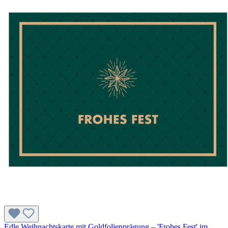
Edle Weihnachtskarte mit Goldfolienprägung – 'Frohes Fest' im