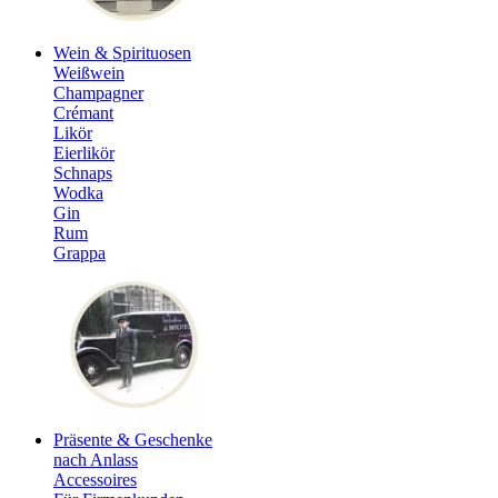
Wein & Spirituosen
Weißwein
Champagner
Crémant
Likör
Eierlikör
Schnaps
Wodka
Gin
Rum
Grappa
Präsente & Geschenke
nach Anlass
Accessoires