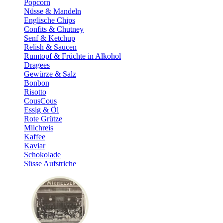
Popcorn
Nüsse & Mandeln
Englische Chips
Confits & Chutney
Senf & Ketchup
Relish & Saucen
Rumtopf & Früchte in Alkohol
Dragees
Gewürze & Salz
Bonbon
Risotto
CousCous
Essig & Öl
Rote Grütze
Milchreis
Kaffee
Kaviar
Schokolade
Süsse Aufstriche