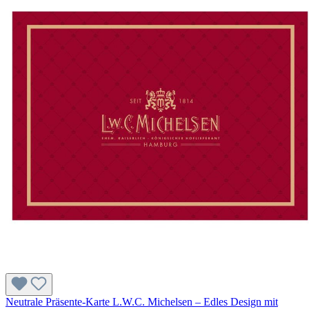
Neutrale Präsente-Karte L.W.C. Michelsen – Edles Design mit