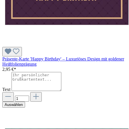
Präsente-Karte 'Happy Birthday' – Luxuriöses Design mit goldener
Heißfolienprägung
2,95 €*
Text
Auswählen