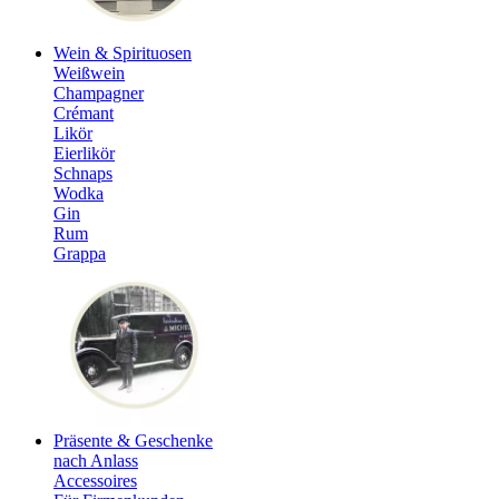
Wein & Spirituosen
Weißwein
Champagner
Crémant
Likör
Eierlikör
Schnaps
Wodka
Gin
Rum
Grappa
Präsente & Geschenke
nach Anlass
Accessoires