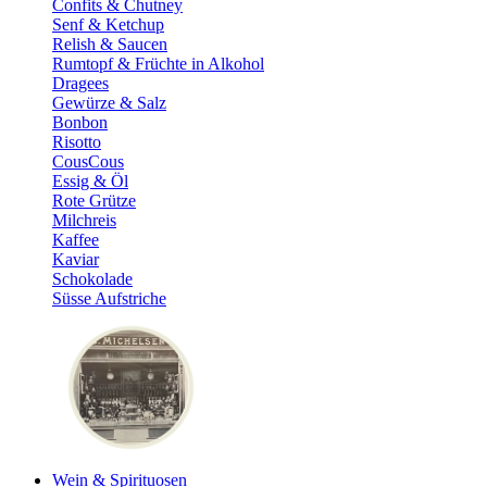
Confits & Chutney
Senf & Ketchup
Relish & Saucen
Rumtopf & Früchte in Alkohol
Dragees
Gewürze & Salz
Bonbon
Risotto
CousCous
Essig & Öl
Rote Grütze
Milchreis
Kaffee
Kaviar
Schokolade
Süsse Aufstriche
Wein & Spirituosen