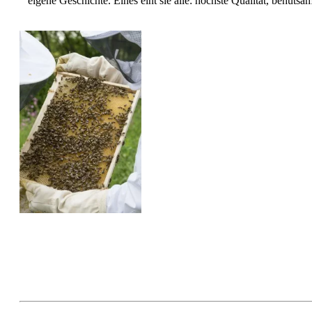
eigene Geschichte. Eines eint sie alle: höchste Qualität, behu