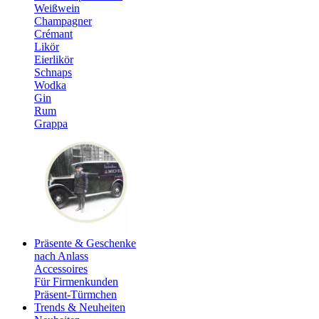
Weißwein
Champagner
Crémant
Likör
Eierlikör
Schnaps
Wodka
Gin
Rum
Grappa
Präsente & Geschenke
nach Anlass
Accessoires
Für Firmenkunden
Präsent-Türmchen
Trends & Neuheiten