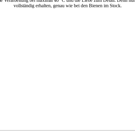
tsame Verarbeitung bei maximal 40 °C und die Liebe zum Detail. Denn nu
vollständig erhalten, genau wie bei den Bienen im Stock.