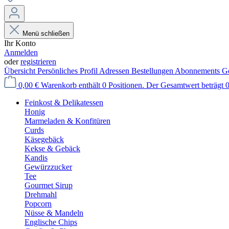
Menü schließen
Ihr Konto
Anmelden
oder
registrieren
Übersicht
Persönliches Profil
Adressen
Bestellungen
Abonnements
Ge
0,00 €
Warenkorb enthält 0 Positionen. Der Gesamtwert beträgt 0
Feinkost & Delikatessen
Honig
Marmeladen & Konfitüren
Curds
Käsegebäck
Kekse & Gebäck
Kandis
Gewürzzucker
Tee
Gourmet Sirup
Drehmahl
Popcorn
Nüsse & Mandeln
Englische Chips