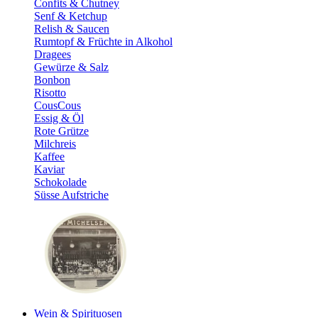
Confits & Chutney
Senf & Ketchup
Relish & Saucen
Rumtopf & Früchte in Alkohol
Dragees
Gewürze & Salz
Bonbon
Risotto
CousCous
Essig & Öl
Rote Grütze
Milchreis
Kaffee
Kaviar
Schokolade
Süsse Aufstriche
Wein & Spirituosen