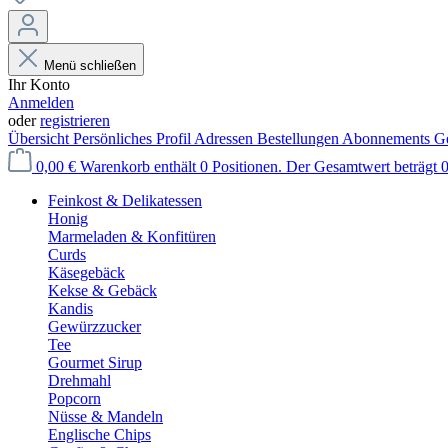
Menü schließen
Ihr Konto
Anmelden
oder
registrieren
Übersicht
Persönliches Profil
Adressen
Bestellungen
Abonnements
Ge
0,00 €
Warenkorb enthält 0 Positionen. Der Gesamtwert beträgt 0
Feinkost & Delikatessen
Honig
Marmeladen & Konfitüren
Curds
Käsegebäck
Kekse & Gebäck
Kandis
Gewürzzucker
Tee
Gourmet Sirup
Drehmahl
Popcorn
Nüsse & Mandeln
Englische Chips