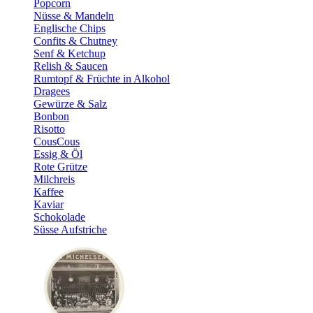
Popcorn
Nüsse & Mandeln
Englische Chips
Confits & Chutney
Senf & Ketchup
Relish & Saucen
Rumtopf & Früchte in Alkohol
Dragees
Gewürze & Salz
Bonbon
Risotto
CousCous
Essig & Öl
Rote Grütze
Milchreis
Kaffee
Kaviar
Schokolade
Süsse Aufstriche