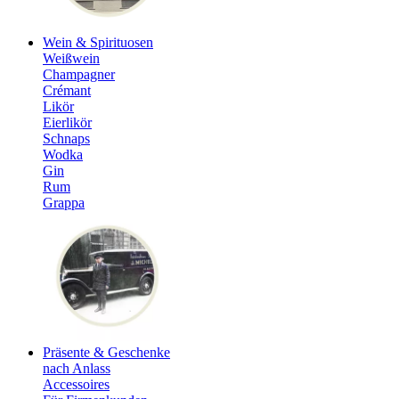
Wein & Spirituosen
Weißwein
Champagner
Crémant
Likör
Eierlikör
Schnaps
Wodka
Gin
Rum
Grappa
Präsente & Geschenke
nach Anlass
Accessoires