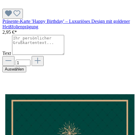
Präsente-Karte 'Happy Birthday' – Luxuriöses Design mit goldener
Heißfolienprägung
2,95 €*
Text
Auswählen