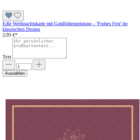
Edle Weihnachtskarte mit Goldfolienprägung – 'Frohes Fest' im
klassischen Design
2,95 €*
Text
Auswählen