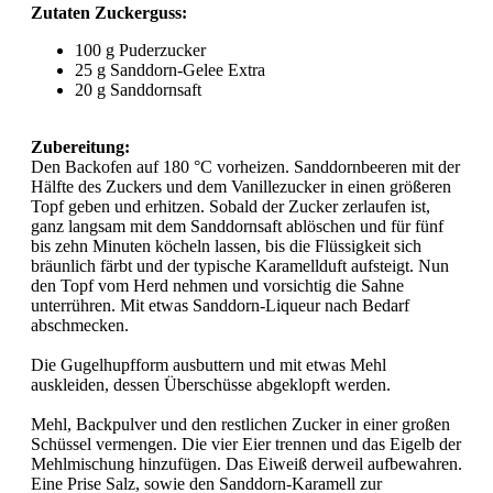
Zutaten Zuckerguss:
100 g Puderzucker
25 g Sanddorn-Gelee Extra
20 g Sanddornsaft
Z
ubereitung:
Den Backofen auf 180 °C vorheizen. Sanddornbeeren mit der
Hälfte des Zuckers und dem Vanillezucker in einen größeren
Topf geben und erhitzen. Sobald der Zucker zerlaufen ist,
ganz langsam mit dem Sanddornsaft ablöschen und für fünf
bis zehn Minuten köcheln lassen, bis die Flüssigkeit sich
bräunlich färbt und der typische Karamellduft aufsteigt. Nun
den Topf vom Herd nehmen und vorsichtig die Sahne
unterrühren. Mit etwas Sanddorn-Liqueur nach Bedarf
abschmecken.
Die Gugelhupfform ausbuttern und mit etwas Mehl
auskleiden, dessen Überschüsse abgeklopft werden.
Mehl, Backpulver und den restlichen Zucker in einer großen
Schüssel vermengen. Die vier Eier trennen und das Eigelb der
Mehlmischung hinzufügen. Das Eiweiß derweil aufbewahren.
Eine Prise Salz, sowie den Sanddorn-Karamell zur