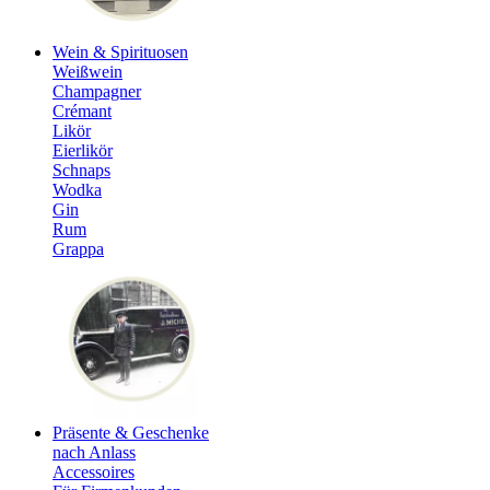
Wein & Spirituosen
Weißwein
Champagner
Crémant
Likör
Eierlikör
Schnaps
Wodka
Gin
Rum
Grappa
Präsente & Geschenke
nach Anlass
Accessoires