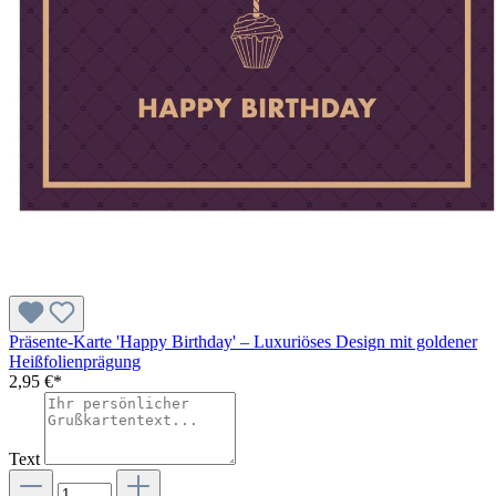
Präsente-Karte 'Happy Birthday' – Luxuriöses Design mit goldener
Heißfolienprägung
2,95 €*
Text