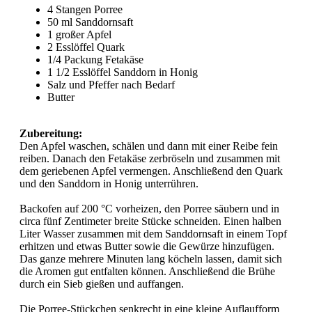
4 Stangen Porree
50 ml Sanddornsaft
1
großer Apfel
2 Esslöffel Quark
1/4 Packung Fetakäse
1 1/2 Esslöffel Sanddorn in Honig
Salz und Pfeffer nach Bedarf
Butter
Zubereitung:
Den Apfel waschen, schälen und dann mit einer Reibe fein
reiben. Danach den Fetakäse zerbröseln und zusammen mit
dem geriebenen Apfel vermengen. Anschließend den Quark
und den Sanddorn in Honig unterrühren.
Backofen auf 200 °C vorheizen, den Porree säubern und in
circa fünf Zentimeter breite Stücke schneiden. Einen halben
Liter Wasser zusammen mit dem Sanddornsaft in einem Topf
erhitzen und etwas Butter sowie die Gewürze hinzufügen.
Das ganze mehrere Minuten lang köcheln lassen, damit sich
die Aromen gut entfalten können. Anschließend die Brühe
durch ein Sieb gießen und auffangen.
Die Porree-Stückchen senkrecht in eine kleine Auflaufform