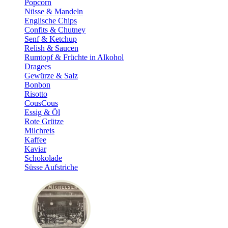
Popcorn
Nüsse & Mandeln
Englische Chips
Confits & Chutney
Senf & Ketchup
Relish & Saucen
Rumtopf & Früchte in Alkohol
Dragees
Gewürze & Salz
Bonbon
Risotto
CousCous
Essig & Öl
Rote Grütze
Milchreis
Kaffee
Kaviar
Schokolade
Süsse Aufstriche