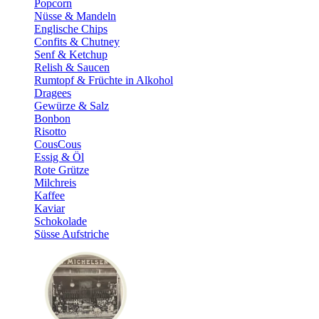
Popcorn
Nüsse & Mandeln
Englische Chips
Confits & Chutney
Senf & Ketchup
Relish & Saucen
Rumtopf & Früchte in Alkohol
Dragees
Gewürze & Salz
Bonbon
Risotto
CousCous
Essig & Öl
Rote Grütze
Milchreis
Kaffee
Kaviar
Schokolade
Süsse Aufstriche