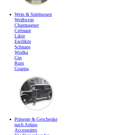
Wein & Spirituosen
Weißwein
Champagner
Crémant
Likör
Eierlikör
Schnaps
Wodka
Gin
Rum
Grappa
Präsente & Geschenke
nach Anlass
Accessoires