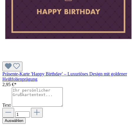
Präsente-Karte 'Happy Birthday' – Luxuriöses Design mit goldener
Heißfolienprägung
2,95 €*
Text
Auswählen