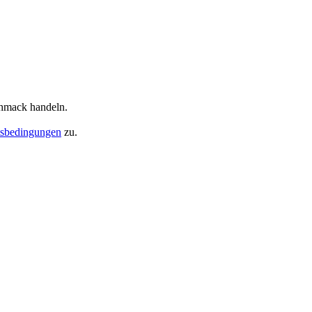
chmack handeln.
tsbedingungen
zu.