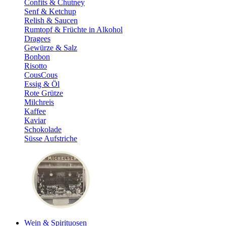
Confits & Chutney
Senf & Ketchup
Relish & Saucen
Rumtopf & Früchte in Alkohol
Dragees
Gewürze & Salz
Bonbon
Risotto
CousCous
Essig & Öl
Rote Grütze
Milchreis
Kaffee
Kaviar
Schokolade
Süsse Aufstriche
Wein & Spirituosen