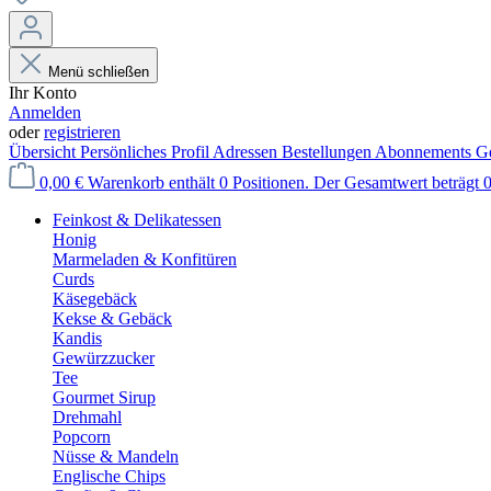
Menü schließen
Ihr Konto
Anmelden
oder
registrieren
Übersicht
Persönliches Profil
Adressen
Bestellungen
Abonnements
Ge
0,00 €
Warenkorb enthält 0 Positionen. Der Gesamtwert beträgt 0
Feinkost & Delikatessen
Honig
Marmeladen & Konfitüren
Curds
Käsegebäck
Kekse & Gebäck
Kandis
Gewürzzucker
Tee
Gourmet Sirup
Drehmahl
Popcorn
Nüsse & Mandeln
Englische Chips