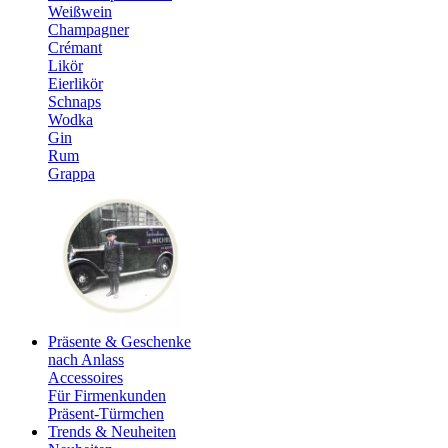
Weißwein
Champagner
Crémant
Likör
Eierlikör
Schnaps
Wodka
Gin
Rum
Grappa
Präsente & Geschenke
nach Anlass
Accessoires
Für Firmenkunden
Präsent-Türmchen
Trends & Neuheiten