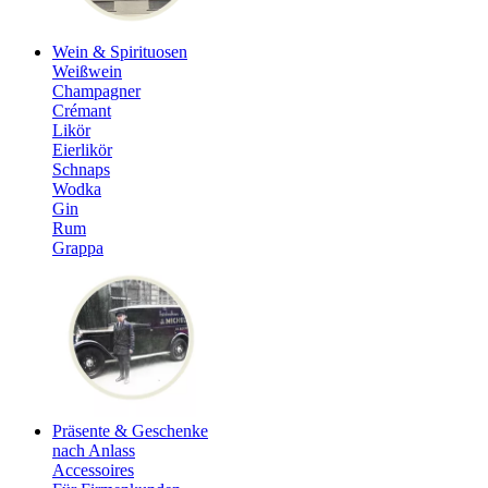
Wein & Spirituosen
Weißwein
Champagner
Crémant
Likör
Eierlikör
Schnaps
Wodka
Gin
Rum
Grappa
Präsente & Geschenke
nach Anlass
Accessoires