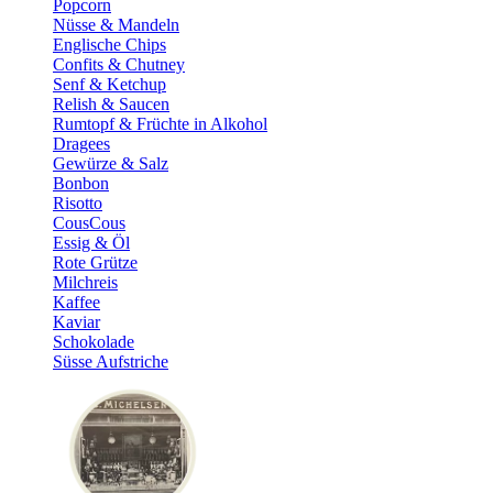
Popcorn
Nüsse & Mandeln
Englische Chips
Confits & Chutney
Senf & Ketchup
Relish & Saucen
Rumtopf & Früchte in Alkohol
Dragees
Gewürze & Salz
Bonbon
Risotto
CousCous
Essig & Öl
Rote Grütze
Milchreis
Kaffee
Kaviar
Schokolade
Süsse Aufstriche