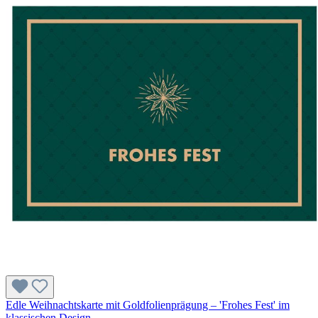
Edle Weihnachtskarte mit Goldfolienprägung – 'Frohes Fest' im
klassischen Design