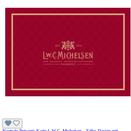
Neutrale Präsente-Karte L.W.C. Michelsen – Edles Design mit