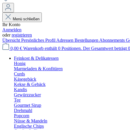
Menü schließen
Ihr Konto
Anmelden
oder
registrieren
Übersicht
Persönliches Profil
Adressen
Bestellungen
Abonnements
Ge
0,00 €
Warenkorb enthält 0 Positionen. Der Gesamtwert beträgt 0
Feinkost & Delikatessen
Honig
Marmeladen & Konfitüren
Curds
Käsegebäck
Kekse & Gebäck
Kandis
Gewürzzucker
Tee
Gourmet Sirup
Drehmahl
Popcorn
Nüsse & Mandeln
Englische Chips