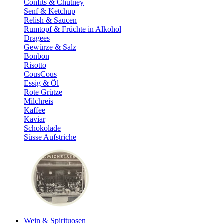
Confits & Chutney
Senf & Ketchup
Relish & Saucen
Rumtopf & Früchte in Alkohol
Dragees
Gewürze & Salz
Bonbon
Risotto
CousCous
Essig & Öl
Rote Grütze
Milchreis
Kaffee
Kaviar
Schokolade
Süsse Aufstriche
Wein & Spirituosen