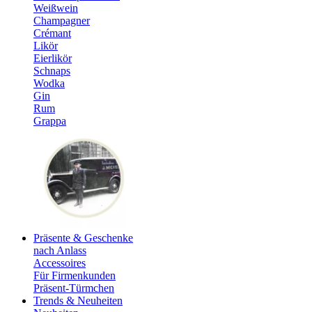
Weißwein
Champagner
Crémant
Likör
Eierlikör
Schnaps
Wodka
Gin
Rum
Grappa
Präsente & Geschenke
nach Anlass
Accessoires
Für Firmenkunden
Präsent-Türmchen
Trends & Neuheiten