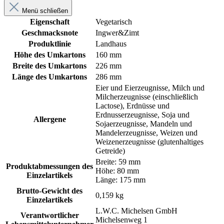
Menü schließen
Eigenschaft
Vegetarisch
Geschmacksnote
Ingwer&Zimt
Produktlinie
Landhaus
Höhe des Umkartons
160 mm
Breite des Umkartons
226 mm
Länge des Umkartons
286 mm
Eier und Eierzeugnisse, Milch und
Milcherzeugnisse (einschließlich
Lactose), Erdnüsse und
Erdnusserzeugnisse, Soja und
Allergene
Sojaerzeugnisse, Mandeln und
Mandelerzeugnisse, Weizen und
Weizenerzeugnisse (glutenhaltiges
Getreide)
Breite: 59 mm
Produktabmessungen des
Höhe: 80 mm
Einzelartikels
Länge: 175 mm
Brutto-Gewicht des
0,159 kg
Einzelartikels
L.W.C. Michelsen GmbH
Verantwortlicher
Michelsenweg 1