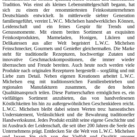
Tradition. Was einst als kleines Lebensmittelgeschäft begann, hat
sich zu einem der renommiertesten Feinkostunternehmen
Deutschlands entwickelt. In mittlerweile siebter Generation
familiengeführt, vereint L.W.C. Michelsen handwerkliches Können,
Leidenschaft und ein feines Gespür für Trends und
Genussmomente. Mit einem breiten Sortiment an exquisiten
Feinkostprodukten, Marmeladen, Honigen, Likören und
Delikatessen aus aller Welt begeistert L.W.C. Michelsen
Feinschmecker, Gourmets und Genießer gleichermaßen. Die Marke
steht für traditionelle Rezepturen, hochwertige Zutaten und
innovative Geschmackskompositionen, die immer wieder
überraschen und Freude bereiten. Auch heute noch werden viele
Produkte nach originalen Rezepturen hergestellt – sorgfältig und mit
Liebe zum Detail. Neben eigenen Kreationen arbeitet L.W.C.
Michelsen eng mit traditionsreichen Familienbetrieben und
regionalen Manufakturen zusammen, die den hohen
Qualitätsanspruch teilen. Diese Partnerschaften ermöglichen es, ein
vielfältiges Sortiment anzubieten, das von handverlesenen
Köstlichkeiten bis hin zu außergewöhnlichen Geschenkideen reicht.
L.W.C. Michelsen bleibt dabei seinen Werten treu: hanseatisches
Understatement, Verlässlichkeit und die Bewahrung traditioneller
Handwerkskunst. Jedes Produkt erzählt seine eigene Geschichte und
ist Ausdruck der Leidenschaft, die seit über 200 Jahren die Seele des
Unternehmens prägt. Entdecken Sie die Welt von L.W.C. Michelsen
und lassen Sie sich von der Vielfalt und Qualität unserer