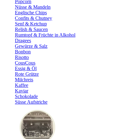
Popcorn
Nüsse & Mandeln
Englische Chips
Confits & Chutney
Senf & Ketchup
Relish & Saucen
Rumtopf & Früchte in Alkohol
Dragees
Gewürze & Salz
Bonbon
Risotto
CousCous
Essig & Öl
Rote Grütze
Milchreis
Kaffee
Kaviar
Schokolade
Süsse Aufstriche