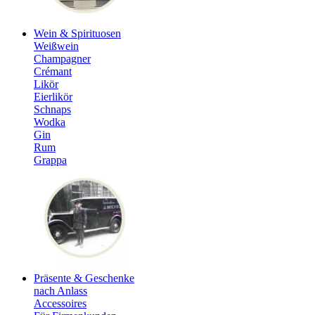
Wein & Spirituosen
Weißwein
Champagner
Crémant
Likör
Eierlikör
Schnaps
Wodka
Gin
Rum
Grappa
Präsente & Geschenke
nach Anlass
Accessoires