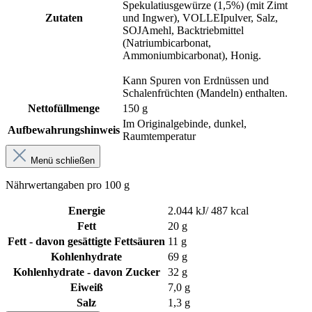
Spekulatiusgewürze (1,5%) (mit Zimt
Zutaten
und Ingwer), VOLLEIpulver, Salz,
SOJAmehl, Backtriebmittel
(Natriumbicarbonat,
Ammoniumbicarbonat), Honig.
Kann Spuren von Erdnüssen und
Schalenfrüchten (Mandeln) enthalten.
Nettofüllmenge
150 g
Im Originalgebinde, dunkel,
Aufbewahrungshinweis
Raumtemperatur
Menü schließen
Nährwertangaben pro 100 g
Energie
2.044 kJ/ 487 kcal
Fett
20 g
Fett - davon gesättigte Fettsäuren
11 g
Kohlenhydrate
69 g
Kohlenhydrate - davon Zucker
32 g
Eiweiß
7,0 g
Salz
1,3 g