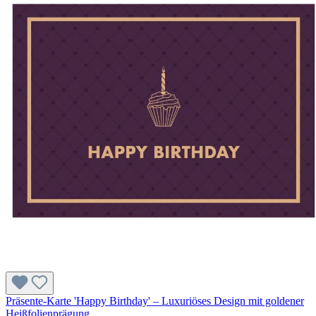
Präsente-Karte 'Happy Birthday' – Luxuriöses Design mit goldener
Heißfolienprägung