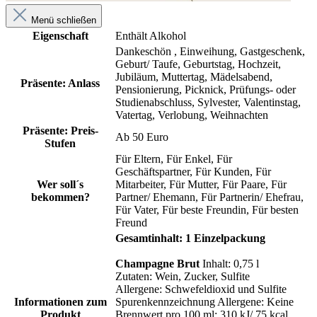
Menü schließen
Eigenschaft
Enthält Alkohol
Dankeschön
, Einweihung
, Gastgeschenk
,
Geburt/ Taufe
, Geburtstag
, Hochzeit
,
Jubiläum
, Muttertag
, Mädelsabend
,
Präsente: Anlass
Pensionierung
, Picknick
, Prüfungs- oder
Studienabschluss
, Sylvester
, Valentinstag
,
Vatertag
, Verlobung
, Weihnachten
Präsente: Preis-
Ab 50 Euro
Stufen
Für Eltern
, Für Enkel
, Für
Geschäftspartner
, Für Kunden
, Für
Wer soll´s
Mitarbeiter
, Für Mutter
, Für Paare
, Für
bekommen?
Partner/ Ehemann
, Für Partnerin/ Ehefrau
,
Für Vater
, Für beste Freundin
, Für besten
Freund
Gesamtinhalt: 1 Einzelpackung
Champagne Brut
Inhalt: 0,75 l
Zutaten: Wein, Zucker, Sulfite
Allergene: Schwefeldioxid und Sulfite
Informationen zum
Spurenkennzeichnung Allergene: Keine
Produkt
Brennwert pro 100 ml: 310 kJ/ 75 kcal