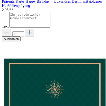
Präsente-Karte 'Happy Birthday' – Luxuriöses Design mit goldener
Heißfolienprägung
2,95 €*
Text
Auswählen