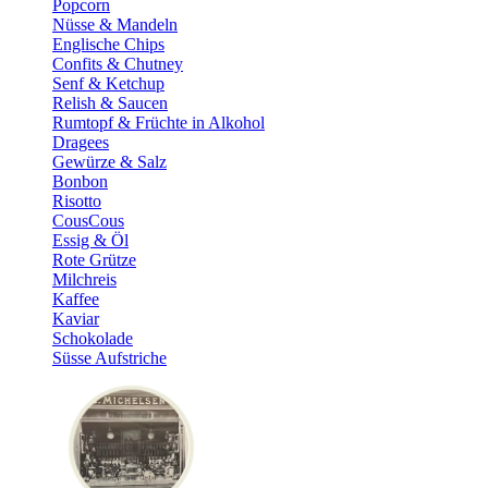
Popcorn
Nüsse & Mandeln
Englische Chips
Confits & Chutney
Senf & Ketchup
Relish & Saucen
Rumtopf & Früchte in Alkohol
Dragees
Gewürze & Salz
Bonbon
Risotto
CousCous
Essig & Öl
Rote Grütze
Milchreis
Kaffee
Kaviar
Schokolade
Süsse Aufstriche