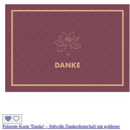
Präsente-Karte 'Danke' – Stilvolle Dankesbotschaft mit goldener