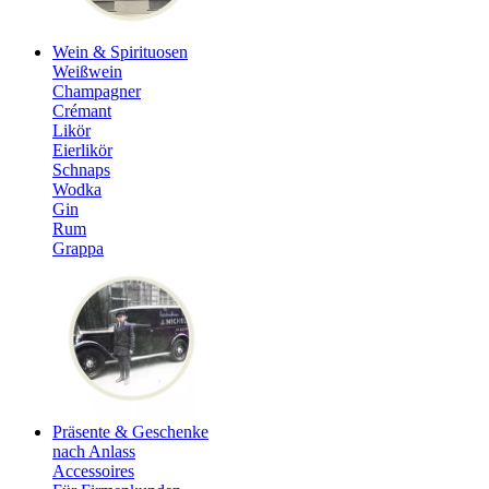
Wein & Spirituosen
Weißwein
Champagner
Crémant
Likör
Eierlikör
Schnaps
Wodka
Gin
Rum
Grappa
Präsente & Geschenke
nach Anlass
Accessoires