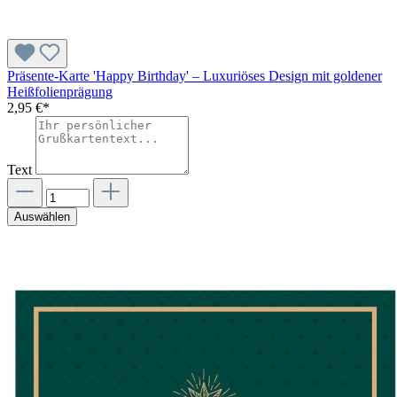
Präsente-Karte 'Happy Birthday' – Luxuriöses Design mit goldener
Heißfolienprägung
2,95 €*
Text
Auswählen