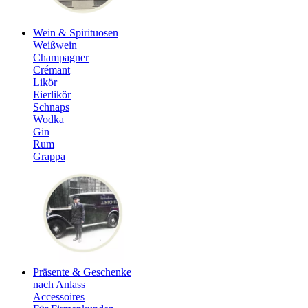
Wein & Spirituosen
Weißwein
Champagner
Crémant
Likör
Eierlikör
Schnaps
Wodka
Gin
Rum
Grappa
Präsente & Geschenke
nach Anlass
Accessoires