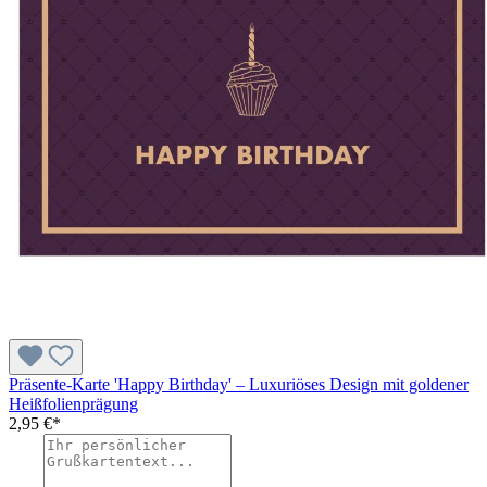
Präsente-Karte 'Happy Birthday' – Luxuriöses Design mit goldener
Heißfolienprägung
2,95 €*