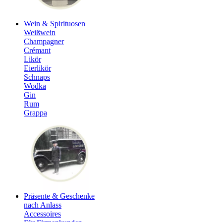
Wein & Spirituosen
Weißwein
Champagner
Crémant
Likör
Eierlikör
Schnaps
Wodka
Gin
Rum
Grappa
Präsente & Geschenke
nach Anlass
Accessoires