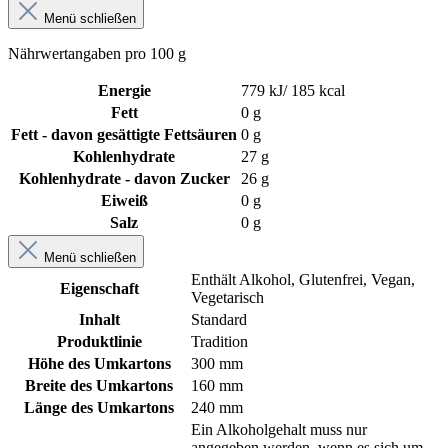
Menü schließen
Nährwertangaben pro 100 g
Energie
779 kJ/ 185 kcal
Fett
0 g
Fett - davon gesättigte Fettsäuren
0 g
Kohlenhydrate
27 g
Kohlenhydrate - davon Zucker
26 g
Eiweiß
0 g
Salz
0 g
Menü schließen
Enthält Alkohol
, Glutenfrei
, Vegan
,
Eigenschaft
Vegetarisch
Inhalt
Standard
Produktlinie
Tradition
Höhe des Umkartons
300 mm
Breite des Umkartons
160 mm
Länge des Umkartons
240 mm
Ein Alkoholgehalt muss nur
angegeben werden, wenn es sich um