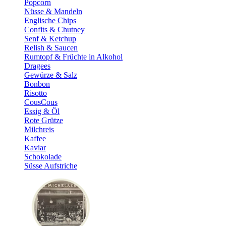
Popcorn
Nüsse & Mandeln
Englische Chips
Confits & Chutney
Senf & Ketchup
Relish & Saucen
Rumtopf & Früchte in Alkohol
Dragees
Gewürze & Salz
Bonbon
Risotto
CousCous
Essig & Öl
Rote Grütze
Milchreis
Kaffee
Kaviar
Schokolade
Süsse Aufstriche