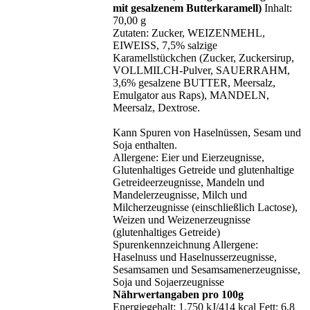
mit gesalzenem Butterkaramell)
Inhalt:
70,00 g
Zutaten: Zucker, WEIZENMEHL,
EIWEISS, 7,5% salzige
Karamellstückchen (Zucker, Zuckersirup,
VOLLMILCH-Pulver, SAUERRAHM,
3,6% gesalzene BUTTER, Meersalz,
Emulgator aus Raps), MANDELN,
Meersalz, Dextrose.
Kann Spuren von Haselnüssen, Sesam und
Soja enthalten.
Allergene: Eier und Eierzeugnisse,
Glutenhaltiges Getreide und glutenhaltige
Getreideerzeugnisse, Mandeln und
Mandelerzeugnisse, Milch und
Milcherzeugnisse (einschließlich Lactose),
Weizen und Weizenerzeugnisse
(glutenhaltiges Getreide)
Spurenkennzeichnung Allergene:
Haselnuss und Haselnusserzeugnisse,
Sesamsamen und Sesamsamenerzeugnisse,
Soja und Sojaerzeugnisse
Nährwertangaben pro 100g
Energiegehalt: 1.750 kJ/414 kcal Fett: 6,8