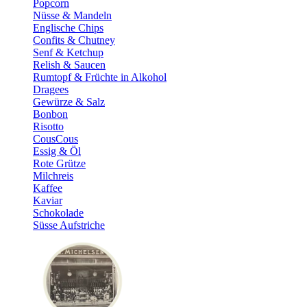
Popcorn
Nüsse & Mandeln
Englische Chips
Confits & Chutney
Senf & Ketchup
Relish & Saucen
Rumtopf & Früchte in Alkohol
Dragees
Gewürze & Salz
Bonbon
Risotto
CousCous
Essig & Öl
Rote Grütze
Milchreis
Kaffee
Kaviar
Schokolade
Süsse Aufstriche