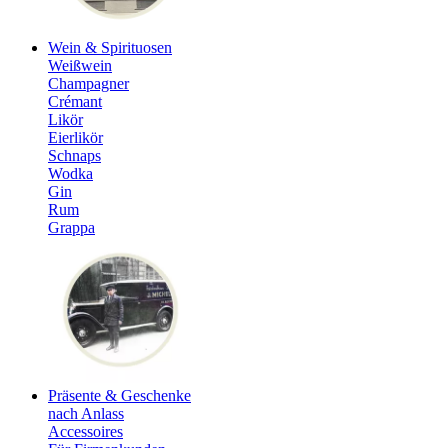
Wein & Spirituosen
Weißwein
Champagner
Crémant
Likör
Eierlikör
Schnaps
Wodka
Gin
Rum
Grappa
Präsente & Geschenke
nach Anlass
Accessoires