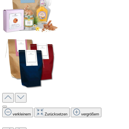
verkleinern
Zurücksetzen
vergrößern