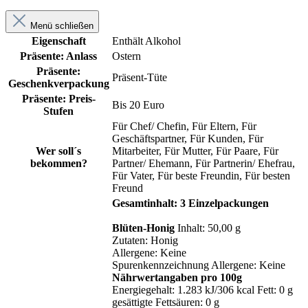
Menü schließen
Eigenschaft
Enthält Alkohol
Präsente: Anlass
Ostern
Präsente:
Präsent-Tüte
Geschenkverpackung
Präsente: Preis-
Bis 20 Euro
Stufen
Für Chef/ Chefin
, Für Eltern
, Für
Geschäftspartner
, Für Kunden
, Für
Wer soll´s
Mitarbeiter
, Für Mutter
, Für Paare
, Für
bekommen?
Partner/ Ehemann
, Für Partnerin/ Ehefrau
,
Für Vater
, Für beste Freundin
, Für besten
Freund
Gesamtinhalt: 3 Einzelpackungen
Blüten-Honig
Inhalt: 50,00 g
Zutaten: Honig
Allergene: Keine
Spurenkennzeichnung Allergene: Keine
Nährwertangaben pro 100g
Energiegehalt: 1.283 kJ/306 kcal Fett: 0 g
gesättigte Fettsäuren: 0 g