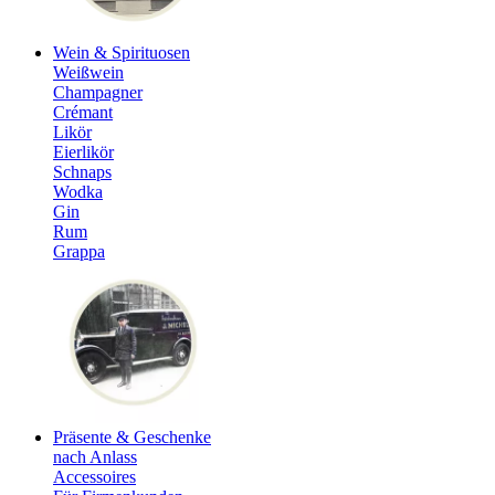
Wein & Spirituosen
Weißwein
Champagner
Crémant
Likör
Eierlikör
Schnaps
Wodka
Gin
Rum
Grappa
Präsente & Geschenke
nach Anlass
Accessoires