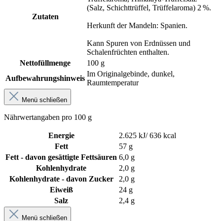
(Salz, Schichttrüffel, Trüffelaroma) 2 %.
Zutaten
Herkunft der Mandeln: Spanien.
Kann Spuren von Erdnüssen und
Schalenfrüchten enthalten.
Nettofüllmenge
100 g
Im Originalgebinde, dunkel,
Aufbewahrungshinweis
Raumtemperatur
Menü schließen
Nährwertangaben pro 100 g
Energie
2.625 kJ/ 636 kcal
Fett
57 g
Fett - davon gesättigte Fettsäuren
6,0 g
Kohlenhydrate
2,0 g
Kohlenhydrate - davon Zucker
2,0 g
Eiweiß
24 g
Salz
2,4 g
Menü schließen