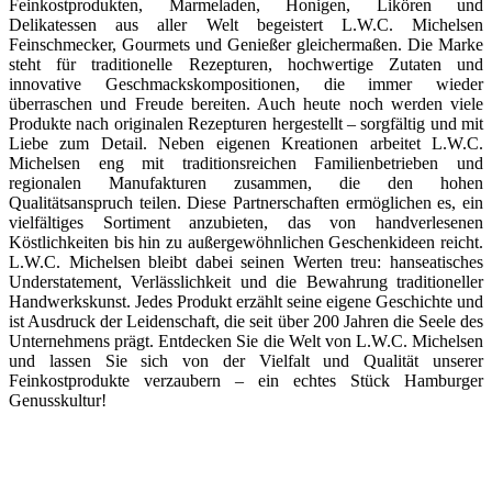
Feinkostprodukten, Marmeladen, Honigen, Likören und
Delikatessen aus aller Welt begeistert L.W.C. Michelsen
Feinschmecker, Gourmets und Genießer gleichermaßen. Die Marke
steht für traditionelle Rezepturen, hochwertige Zutaten und
innovative Geschmackskompositionen, die immer wieder
überraschen und Freude bereiten. Auch heute noch werden viele
Produkte nach originalen Rezepturen hergestellt – sorgfältig und mit
Liebe zum Detail. Neben eigenen Kreationen arbeitet L.W.C.
Michelsen eng mit traditionsreichen Familienbetrieben und
regionalen Manufakturen zusammen, die den hohen
Qualitätsanspruch teilen. Diese Partnerschaften ermöglichen es, ein
vielfältiges Sortiment anzubieten, das von handverlesenen
Köstlichkeiten bis hin zu außergewöhnlichen Geschenkideen reicht.
L.W.C. Michelsen bleibt dabei seinen Werten treu: hanseatisches
Understatement, Verlässlichkeit und die Bewahrung traditioneller
Handwerkskunst. Jedes Produkt erzählt seine eigene Geschichte und
ist Ausdruck der Leidenschaft, die seit über 200 Jahren die Seele des
Unternehmens prägt. Entdecken Sie die Welt von L.W.C. Michelsen
und lassen Sie sich von der Vielfalt und Qualität unserer
Feinkostprodukte verzaubern – ein echtes Stück Hamburger
Genusskultur!