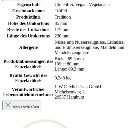
Eigenschaft
Glutenfrei
, Vegan
, Vegetarisch
Geschmacksnote
Trüffel
Produktlinie
Tradition
Höhe des Umkartons
85 mm
Breite des Umkartons
175 mm
Länge des Umkartons
230 mm
Nüsse und Nusserzeugnisse, Erdnüsse
Allergene
und Erdnusserzeugnisse, Mandeln und
Mandelerzeugnisse
Breite: 69.3 mm
Produktabmessungen des
Höhe: 80 mm
Einzelartikels
Länge: 69.3 mm
Brutto-Gewicht des
0,248 kg
Einzelartikels
L.W.C. Michelsen GmbH
Verantwortlicher
Michelsenweg 1
Lebensmittelunternehmer
20537 Hamburg
Menü schließen