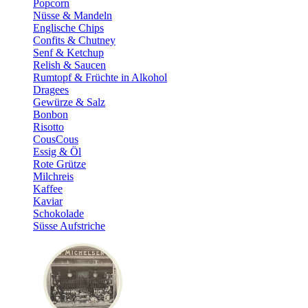
Popcorn
Nüsse & Mandeln
Englische Chips
Confits & Chutney
Senf & Ketchup
Relish & Saucen
Rumtopf & Früchte in Alkohol
Dragees
Gewürze & Salz
Bonbon
Risotto
CousCous
Essig & Öl
Rote Grütze
Milchreis
Kaffee
Kaviar
Schokolade
Süsse Aufstriche