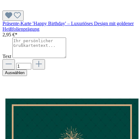
Präsente-Karte 'Happy Birthday' – Luxuriöses Design mit goldener
Heißfolienprägung
2,95 €*
Text
Auswählen