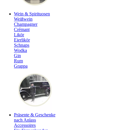
Wein & Spirituosen
Weißwein
Champagner
Crémant
Likör
Eierlikör
Schnaps
Wodka
Gin
Rum
Grappa
Präsente & Geschenke
nach Anlass
Accessoires