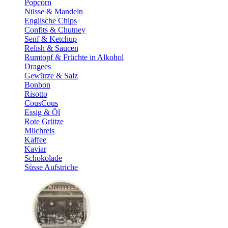
Popcorn
Nüsse & Mandeln
Englische Chips
Confits & Chutney
Senf & Ketchup
Relish & Saucen
Rumtopf & Früchte in Alkohol
Dragees
Gewürze & Salz
Bonbon
Risotto
CousCous
Essig & Öl
Rote Grütze
Milchreis
Kaffee
Kaviar
Schokolade
Süsse Aufstriche