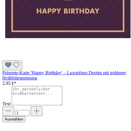
Präsente-Karte 'Happy Birthday' – Luxuriöses Design mit goldener
Heißfolienprägung
2,95 €*
Text
Auswählen