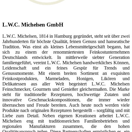
L.W.C. Michelsen GmbH
L.W.C. Michelsen, 1814 in Hamburg gegründet, steht seit über zwei
Jahrhunderten für höchste Qualität, feinen Genuss und hanseatische
Tradition. Was einst als kleines Lebensmittelgeschäft begann, hat
sich zu einem der renommiertesten Feinkostunternehmen
Deutschlands entwickelt. In mittlerweile siebter Generation
familiengeführt, vereint L.W.C. Michelsen handwerkliches Können,
Leidenschaft und ein feines Gespür für Trends und
Genussmomente. Mit einem breiten Sortiment an exquisiten
Feinkostprodukten, Marmeladen, Honigen, Likören und
Delikatessen aus aller Welt begeistert L.W.C. Michelsen
Feinschmecker, Gourmets und Genießer gleichermaßen. Die Marke
steht für traditionelle Rezepturen, hochwertige Zutaten und
innovative Geschmackskompositionen, die immer wieder
überraschen und Freude bereiten. Auch heute noch werden viele
Produkte nach originalen Rezepturen hergestellt – sorgfältig und mit
Liebe zum Detail. Neben eigenen Kreationen arbeitet L.W.C.
Michelsen eng mit traditionsreichen Familienbetrieben und
regionalen Manufakturen zusammen, die den hohen
Qualitätsanspruch teilen. Diese Partnerschaften ermöglichen es, ein