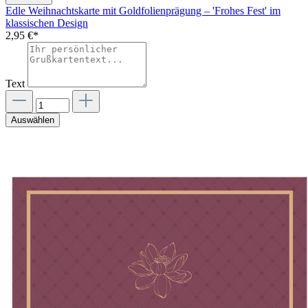
Edle Weihnachtskarte mit Goldfolienprägung – 'Frohes Fest' im
klassischen Design
2,95 €*
Text
Auswählen