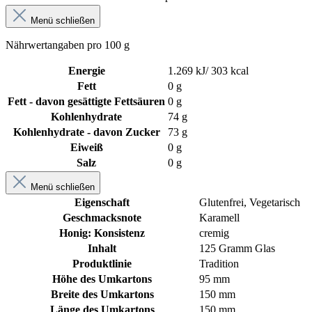
Menü schließen
Nährwertangaben pro 100 g
Energie
1.269 kJ/ 303 kcal
Fett
0 g
Fett - davon gesättigte Fettsäuren
0 g
Kohlenhydrate
74 g
Kohlenhydrate - davon Zucker
73 g
Eiweiß
0 g
Salz
0 g
Menü schließen
Eigenschaft
Glutenfrei
, Vegetarisch
Geschmacksnote
Karamell
Honig: Konsistenz
cremig
Inhalt
125 Gramm Glas
Produktlinie
Tradition
Höhe des Umkartons
95 mm
Breite des Umkartons
150 mm
Länge des Umkartons
150 mm