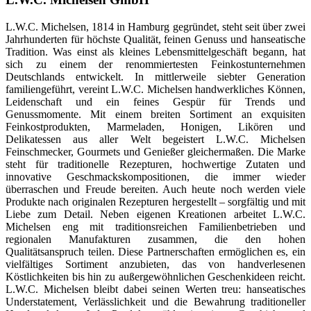
L.W.C. Michelsen, 1814 in Hamburg gegründet, steht seit über zwei
Jahrhunderten für höchste Qualität, feinen Genuss und hanseatische
Tradition. Was einst als kleines Lebensmittelgeschäft begann, hat
sich zu einem der renommiertesten Feinkostunternehmen
Deutschlands entwickelt. In mittlerweile siebter Generation
familiengeführt, vereint L.W.C. Michelsen handwerkliches Können,
Leidenschaft und ein feines Gespür für Trends und
Genussmomente. Mit einem breiten Sortiment an exquisiten
Feinkostprodukten, Marmeladen, Honigen, Likören und
Delikatessen aus aller Welt begeistert L.W.C. Michelsen
Feinschmecker, Gourmets und Genießer gleichermaßen. Die Marke
steht für traditionelle Rezepturen, hochwertige Zutaten und
innovative Geschmackskompositionen, die immer wieder
überraschen und Freude bereiten. Auch heute noch werden viele
Produkte nach originalen Rezepturen hergestellt – sorgfältig und mit
Liebe zum Detail. Neben eigenen Kreationen arbeitet L.W.C.
Michelsen eng mit traditionsreichen Familienbetrieben und
regionalen Manufakturen zusammen, die den hohen
Qualitätsanspruch teilen. Diese Partnerschaften ermöglichen es, ein
vielfältiges Sortiment anzubieten, das von handverlesenen
Köstlichkeiten bis hin zu außergewöhnlichen Geschenkideen reicht.
L.W.C. Michelsen bleibt dabei seinen Werten treu: hanseatisches
Understatement, Verlässlichkeit und die Bewahrung traditioneller