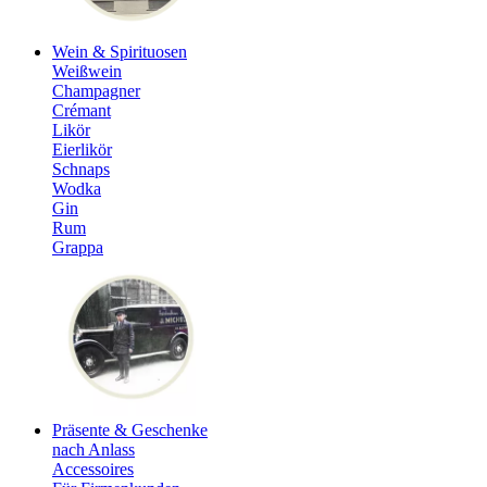
Wein & Spirituosen
Weißwein
Champagner
Crémant
Likör
Eierlikör
Schnaps
Wodka
Gin
Rum
Grappa
Präsente & Geschenke
nach Anlass
Accessoires