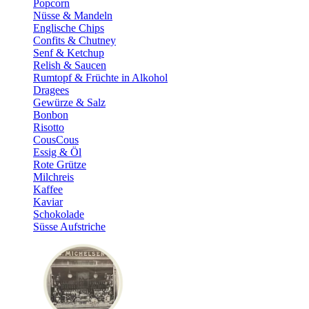
Popcorn
Nüsse & Mandeln
Englische Chips
Confits & Chutney
Senf & Ketchup
Relish & Saucen
Rumtopf & Früchte in Alkohol
Dragees
Gewürze & Salz
Bonbon
Risotto
CousCous
Essig & Öl
Rote Grütze
Milchreis
Kaffee
Kaviar
Schokolade
Süsse Aufstriche