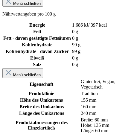
Menü schließen
Nährwertangaben pro 100 g
Energie
1.686 kJ/ 397 kcal
Fett
0 g
Fett - davon gesättigte Fettsäuren
0 g
Kohlenhydrate
99 g
Kohlenhydrate - davon Zucker
99 g
Eiweiß
0 g
Salz
0 g
Menü schließen
Glutenfrei
, Vegan
,
Eigenschaft
Vegetarisch
Produktlinie
Tradition
Höhe des Umkartons
155 mm
Breite des Umkartons
160 mm
Länge des Umkartons
240 mm
Breite: 60 mm
Produktabmessungen des
Höhe: 135 mm
Einzelartikels
Länge: 60 mm