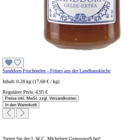
Sanddorn Fruchtgelee - Feines aus der Landhausküche
Inhalt:
0.28 kg
(17,68 € / kg)
Regulärer Preis:
4,95 €
Preise inkl. MwSt. zzgl. Versandkosten
In den Warenkorb
Treten Sie der L.W.C. Michelsen Genusswelt bei!