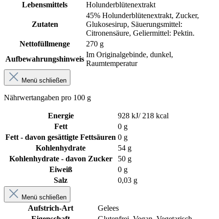
Lebensmittels
Holunderblütenextrakt
45% Holunderblütenextrakt, Zucker,
Zutaten
Glukosesirup, Säuerungsmittel:
Citronensäure, Geliermittel: Pektin.
Nettofüllmenge
270 g
Im Originalgebinde, dunkel,
Aufbewahrungshinweis
Raumtemperatur
Menü schließen
Nährwertangaben pro 100 g
Energie
928 kJ/ 218 kcal
Fett
0 g
Fett - davon gesättigte Fettsäuren
0 g
Kohlenhydrate
54 g
Kohlenhydrate - davon Zucker
50 g
Eiweiß
0 g
Salz
0,03 g
Menü schließen
Aufstrich-Art
Gelees
Eigenschaft
Glutenfrei
, Vegan
, Vegetarisch