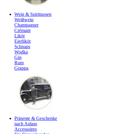
Wein & Spirituosen
Weißwein
Champagner
Crémant
Likör
Eierlikör
Schnaps
Wodka
Gin
Rum
Grappa
Präsente & Geschenke
nach Anlass
Accessoires