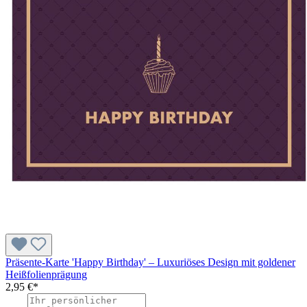
Präsente-Karte 'Happy Birthday' – Luxuriöses Design mit goldener
Heißfolienprägung
2,95 €*