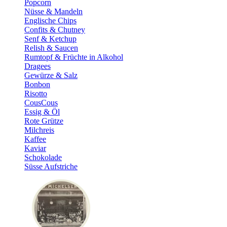
Popcorn
Nüsse & Mandeln
Englische Chips
Confits & Chutney
Senf & Ketchup
Relish & Saucen
Rumtopf & Früchte in Alkohol
Dragees
Gewürze & Salz
Bonbon
Risotto
CousCous
Essig & Öl
Rote Grütze
Milchreis
Kaffee
Kaviar
Schokolade
Süsse Aufstriche