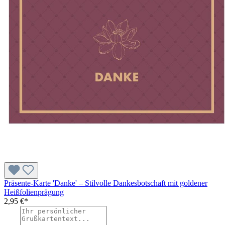
Präsente-Karte 'Danke' – Stilvolle Dankesbotschaft mit goldener
Heißfolienprägung
2,95 €*