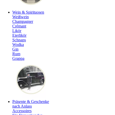
Wein & Spirituosen
Weißwein
Champagner
Crémant
Likör
Eierlikör
Schnaps
Wodka
Gin
Rum
Grappa
Präsente & Geschenke
nach Anlass
Accessoires