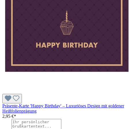
Präsente-Karte 'Happy Birthday' – Luxuriöses Design mit goldener
Heißfolienprägung
2,95 €*