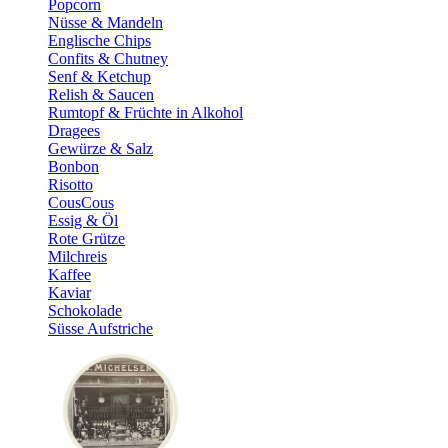
Popcorn
Nüsse & Mandeln
Englische Chips
Confits & Chutney
Senf & Ketchup
Relish & Saucen
Rumtopf & Früchte in Alkohol
Dragees
Gewürze & Salz
Bonbon
Risotto
CousCous
Essig & Öl
Rote Grütze
Milchreis
Kaffee
Kaviar
Schokolade
Süsse Aufstriche