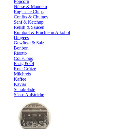
Popcorn
Nüsse & Mandeln
Englische Chips
Confits & Chutney
Senf & Ketchup
Relish & Saucen
Rumtopf & Früchte in Alkohol
Dragees
Gewürze & Salz
Bonbon
Risotto
CousCous
Essig & Öl
Rote Grütze
Milchreis
Kaffee
Kaviar
Schokolade
Süsse Aufstriche