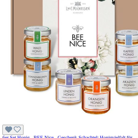
6er Set Honig - BEE Nice - Geschenk-Schachtel: Honigvielfalt für