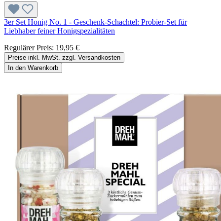
3er Set Honig No. 1 - Geschenk-Schachtel: Probier-Set für
Liebhaber feiner Honigspezialitäten
Regulärer Preis:
19,95 €
Preise inkl. MwSt. zzgl. Versandkosten
In den Warenkorb