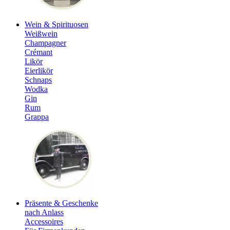
Wein & Spirituosen
Weißwein
Champagner
Crémant
Likör
Eierlikör
Schnaps
Wodka
Gin
Rum
Grappa
Präsente & Geschenke
nach Anlass
Accessoires