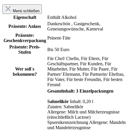
Menü schließen
Eigenschaft
Enthält Alkohol
Dankeschön
, Gastgeschenk
,
Präsente: Anlass
Genesungswünsche
, Karneval
Präsente:
Präsent-Tüte
Geschenkverpackung
Präsente: Preis-
Bis 50 Euro
Stufen
Für Chef/ Chefin
, Für Eltern
, Für
Geschäftspartner
, Für Kunden
, Für
Wer soll´s
Mitarbeiter
, Für Mutter
, Für Paare
, Für
bekommen?
Partner/ Ehemann
, Für Partnerin/ Ehefrau
,
Für Vater
, Für beste Freundin
, Für besten
Freund
Gesamtinhalt: 3 Einzelpackungen
Sahnelikör
Inhalt: 0,20 l
Zutaten: Sahnelikör
Allergene: Milch und Milcherzeugnisse
(einschließlich Lactose)
Spurenkennzeichnung Allergene: Mandeln
und Mandelerzeugnisse