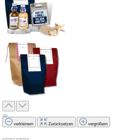
verkleinern
Zurücksetzen
vergrößern