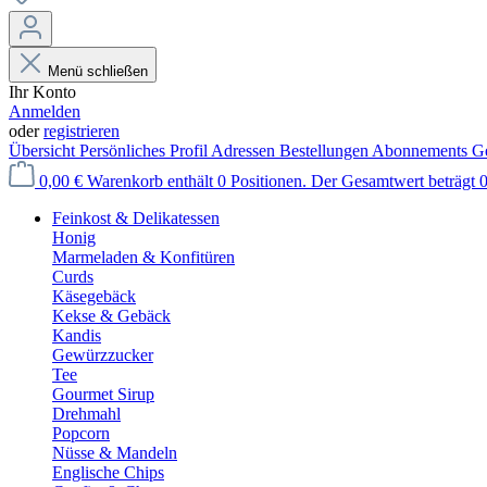
Menü schließen
Ihr Konto
Anmelden
oder
registrieren
Übersicht
Persönliches Profil
Adressen
Bestellungen
Abonnements
Ge
0,00 €
Warenkorb enthält 0 Positionen. Der Gesamtwert beträgt 0
Feinkost & Delikatessen
Honig
Marmeladen & Konfitüren
Curds
Käsegebäck
Kekse & Gebäck
Kandis
Gewürzzucker
Tee
Gourmet Sirup
Drehmahl
Popcorn
Nüsse & Mandeln
Englische Chips