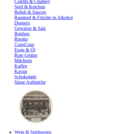
Confits & Chutney
Senf & Ketchup
Relish & Saucen
Rumtopf & Früchte in Alkohol
Dragees
Gewürze & Salz
Bonbon
Risotto
CousCous
Essig & Öl
Rote Grütze
Milchreis
Kaffee
Kaviar
Schokolade
Süsse Aufstriche
Wein & Spirituosen