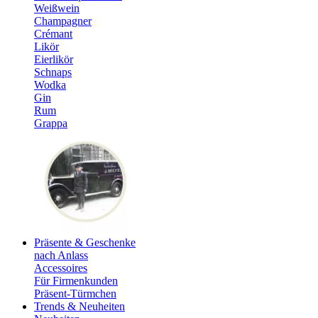
Weißwein
Champagner
Crémant
Likör
Eierlikör
Schnaps
Wodka
Gin
Rum
Grappa
Präsente & Geschenke
nach Anlass
Accessoires
Für Firmenkunden
Präsent-Türmchen
Trends & Neuheiten