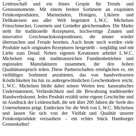
Leidenschaft und ein feines Gespür für Trends und
Genussmomente. Mit einem breiten Sortiment an exquisiten
Feinkostprodukten, Marmeladen, Honigen, Likören und
Delikatessen aus aller Welt begeistert L.W.C. Michelsen
Feinschmecker, Gourmets und Genießer gleichermaßen. Die Marke
steht für traditionelle Rezepturen, hochwertige Zutaten und
innovative Geschmackskompositionen, die immer wieder
überraschen und Freude bereiten. Auch heute noch werden viele
Produkte nach originalen Rezepturen hergestellt – sorgfältig und mit
Liebe zum Detail. Neben eigenen Kreationen arbeitet L.W.C.
Michelsen eng mit traditionsreichen Familienbetrieben und
regionalen Manufakturen zusammen, die den hohen
Qualitätsanspruch teilen. Diese Partnerschaften ermöglichen es, ein
vielfältiges Sortiment anzubieten, das von handverlesenen
Köstlichkeiten bis hin zu außergewöhnlichen Geschenkideen reicht.
L.W.C. Michelsen bleibt dabei seinen Werten treu: hanseatisches
Understatement, Verlässlichkeit und die Bewahrung traditioneller
Handwerkskunst. Jedes Produkt erzählt seine eigene Geschichte und
ist Ausdruck der Leidenschaft, die seit über 200 Jahren die Seele des
Unternehmens prägt. Entdecken Sie die Welt von L.W.C. Michelsen
und lassen Sie sich von der Vielfalt und Qualität unserer
Feinkostprodukte verzaubern – ein echtes Stück Hamburger
Genusskultur!