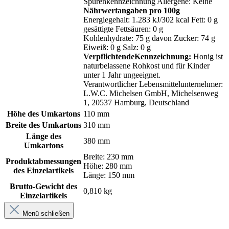
Spurenkennzeichnung Allergene: Keine
Nährwertangaben pro 100g
Energiegehalt: 1.283 kJ/302 kcal Fett: 0 g
gesättigte Fettsäuren: 0 g
Kohlenhydrate: 75 g davon Zucker: 74 g
Eiweiß: 0 g Salz: 0 g
VerpflichtendeKennzeichnung:
Honig ist
naturbelassene Rohkost und für Kinder
unter 1 Jahr ungeeignet.
Verantwortlicher Lebensmittelunternehmer:
L.W.C. Michelsen GmbH, Michelsenweg
1, 20537 Hamburg, Deutschland
Höhe des Umkartons
110 mm
Breite des Umkartons
310 mm
Länge des
380 mm
Umkartons
Breite: 230 mm
Produktabmessungen
Höhe: 280 mm
des Einzelartikels
Länge: 150 mm
Brutto-Gewicht des
0,810 kg
Einzelartikels
Menü schließen