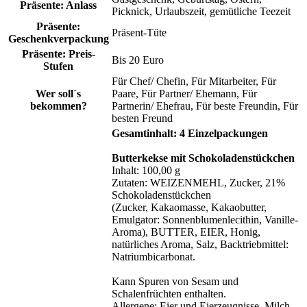
Präsente: Anlass
Picknick
, Urlaubszeit
, gemütliche Teezeit
Präsente:
Präsent-Tüte
Geschenkverpackung
Präsente: Preis-
Bis 20 Euro
Stufen
Für Chef/ Chefin
, Für Mitarbeiter
, Für
Wer soll´s
Paare
, Für Partner/ Ehemann
, Für
bekommen?
Partnerin/ Ehefrau
, Für beste Freundin
, Für
besten Freund
Gesamtinhalt: 4 Einzelpackungen
Butterkekse mit Schokoladenstückchen
Inhalt: 100,00 g
Zutaten: WEIZENMEHL, Zucker, 21%
Schokoladenstückchen
(Zucker, Kakaomasse, Kakaobutter,
Emulgator: Sonnenblumenlecithin, Vanille-
Aroma), BUTTER, EIER, Honig,
natürliches Aroma, Salz, Backtriebmittel:
Natriumbicarbonat.
Kann Spuren von Sesam und
Schalenfrüchten enthalten.
Allergene: Eier und Eierzeugnisse, Milch