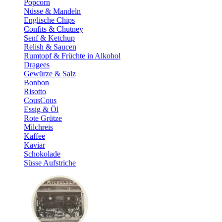
Popcorn
Nüsse & Mandeln
Englische Chips
Confits & Chutney
Senf & Ketchup
Relish & Saucen
Rumtopf & Früchte in Alkohol
Dragees
Gewürze & Salz
Bonbon
Risotto
CousCous
Essig & Öl
Rote Grütze
Milchreis
Kaffee
Kaviar
Schokolade
Süsse Aufstriche