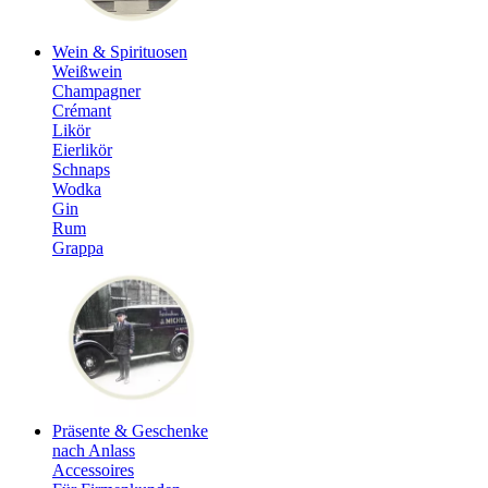
Wein & Spirituosen
Weißwein
Champagner
Crémant
Likör
Eierlikör
Schnaps
Wodka
Gin
Rum
Grappa
Präsente & Geschenke
nach Anlass
Accessoires