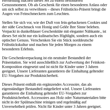
Herstellung machen dieses Set zu einem besonderen
Genussmoment. Ob als Geschenk für einen besonderen Anlass oder
um sich selbst zu verwöhnen – dieses Frühstücks-Präsent bringt die
Augen von Feinschmeckern zum Leuchten.
Stellen Sie sich vor, wie der Duft von fein-gebackenen Cookies und
der süße Geschmack von Honig und Gelée Ihre Sinne beleben.
Verpackt in dunkelblauer Geschenktüte mit eleganter Nähkante., ist
dieses Set nicht nur ein kulinarisches Highlight, sondern auch ein
optischer Genuss. Verschenken Sie ein Stück norddeutsche
Frühstückskultur und machen Sie jeden Morgen zu einem
besonderen Erlebnis.
Die Geschenkverpackung ist ein neutraler Bestandteil der
Präsentation. Sie wird ausschließlich zur Aufwertung der Feinkost-
Komposition eingesetzt und ist nicht für Kinder unter 3 Jahren
geeignet. Unsere Lieferanten garantieren die Einhaltung geltender
EU-Vorgaben zur Produktsicherheit.
Dieses Präsent enthält ein ergänzendes Accessoire, das als
eigenständiger Bestandteil mitgeliefert wird. Unsere Lieferanten
garantieren die Einhaltung geltender EU-Vorgaben zur
Produktsicherheit. Accessoires aus Holz oder Naturmaterialien bitte
nicht in der Spülmaschine reinigen und regelmäßig auf
Unversehrtheit prüfen. Nicht für Kinder unter 3 Jahren geeignet.