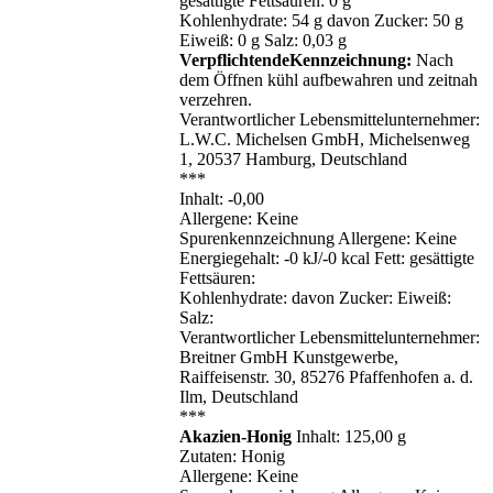
gesättigte Fettsäuren: 0 g
Kohlenhydrate: 54 g davon Zucker: 50 g
Eiweiß: 0 g Salz: 0,03 g
VerpflichtendeKennzeichnung:
Nach
dem Öffnen kühl aufbewahren und zeitnah
verzehren.
Verantwortlicher Lebensmittelunternehmer:
L.W.C. Michelsen GmbH, Michelsenweg
1, 20537 Hamburg, Deutschland
***
Inhalt: -0,00
Allergene: Keine
Spurenkennzeichnung Allergene: Keine
Energiegehalt: -0 kJ/-0 kcal Fett: gesättigte
Fettsäuren:
Kohlenhydrate: davon Zucker: Eiweiß:
Salz:
Verantwortlicher Lebensmittelunternehmer:
Breitner GmbH Kunstgewerbe,
Raiffeisenstr. 30, 85276 Pfaffenhofen a. d.
Ilm, Deutschland
***
Akazien-Honig
Inhalt: 125,00 g
Zutaten: Honig
Allergene: Keine