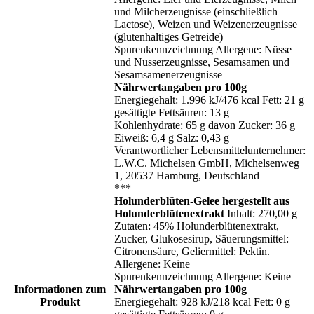
und Milcherzeugnisse (einschließlich
Lactose), Weizen und Weizenerzeugnisse
(glutenhaltiges Getreide)
Spurenkennzeichnung Allergene: Nüsse
und Nusserzeugnisse, Sesamsamen und
Sesamsamenerzeugnisse
Nährwertangaben pro 100g
Energiegehalt: 1.996 kJ/476 kcal Fett: 21 g
gesättigte Fettsäuren: 13 g
Kohlenhydrate: 65 g davon Zucker: 36 g
Eiweiß: 6,4 g Salz: 0,43 g
Verantwortlicher Lebensmittelunternehmer:
L.W.C. Michelsen GmbH, Michelsenweg
1, 20537 Hamburg, Deutschland
***
Holunderblüten-Gelee hergestellt aus
Holunderblütenextrakt
Inhalt: 270,00 g
Zutaten: 45% Holunderblütenextrakt,
Zucker, Glukosesirup, Säuerungsmittel:
Citronensäure, Geliermittel: Pektin.
Allergene: Keine
Spurenkennzeichnung Allergene: Keine
Informationen zum
Nährwertangaben pro 100g
Produkt
Energiegehalt: 928 kJ/218 kcal Fett: 0 g