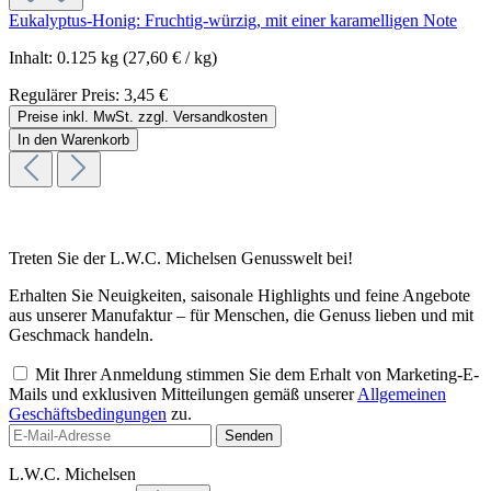
Eukalyptus-Honig: Fruchtig-würzig, mit einer karamelligen Note
Inhalt:
0.125 kg
(27,60 € / kg)
Regulärer Preis:
3,45 €
Preise inkl. MwSt. zzgl. Versandkosten
In den Warenkorb
Treten Sie der L.W.C. Michelsen Genusswelt bei!
Erhalten Sie Neuigkeiten, saisonale Highlights und feine Angebote
aus unserer Manufaktur – für Menschen, die Genuss lieben und mit
Geschmack handeln.
Mit Ihrer Anmeldung stimmen Sie dem Erhalt von Marketing-E-
Mails und exklusiven Mitteilungen gemäß unserer
Allgemeinen
Geschäftsbedingungen
zu.
Senden
L.W.C. Michelsen