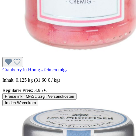
Cranberry in Honig - fein cremig-
Inhalt:
0.125 kg
(31,60 € / kg)
Regulärer Preis:
3,95 €
Preise inkl. MwSt. zzgl. Versandkosten
In den Warenkorb