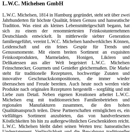
L.W.C. Michelsen GmbH
L.W.C. Michelsen, 1814 in Hamburg gegründet, steht seit über zwei
Jahrhunderten für höchste Qualität, feinen Genuss und hanseatische
Tradition. Was einst als kleines Lebensmittelgeschäft begann, hat
sich zu einem der renommiertesten Feinkostunternehmen
Deutschlands entwickelt. In mittlerweile siebter Generation
familiengeführt, vereint L.W.C. Michelsen handwerkliches Können,
Leidenschaft und ein feines Gespür für Trends und
Genussmomente. Mit einem breiten Sortiment an exquisiten
Feinkostprodukten, Marmeladen, Honigen, Likören und
Delikatessen aus aller Welt begeistert L.W.C. Michelsen
Feinschmecker, Gourmets und Genießer gleichermaßen. Die Marke
steht für traditionelle Rezepturen, hochwertige Zutaten und
innovative Geschmackskompositionen, die immer wieder
überraschen und Freude bereiten. Auch heute noch werden viele
Produkte nach originalen Rezepturen hergestellt – sorgfältig und mit
Liebe zum Detail. Neben eigenen Kreationen arbeitet L.W.C.
Michelsen eng mit traditionsreichen Familienbetrieben und
regionalen Manufakturen zusammen, die den hohen
Qualitätsanspruch teilen. Diese Partnerschaften ermöglichen es, ein
vielfältiges Sortiment anzubieten, das von handverlesenen
Köstlichkeiten bis hin zu außergewöhnlichen Geschenkideen reicht.
L.W.C. Michelsen bleibt dabei seinen Werten treu: hanseatisches
Understatement, Verlässlichkeit und die Bewahrung traditioneller