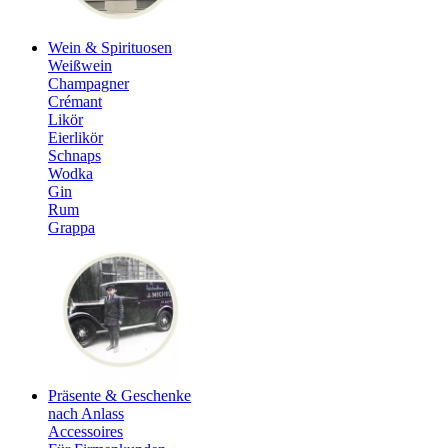
Wein & Spirituosen
Weißwein
Champagner
Crémant
Likör
Eierlikör
Schnaps
Wodka
Gin
Rum
Grappa
Präsente & Geschenke
nach Anlass
Accessoires