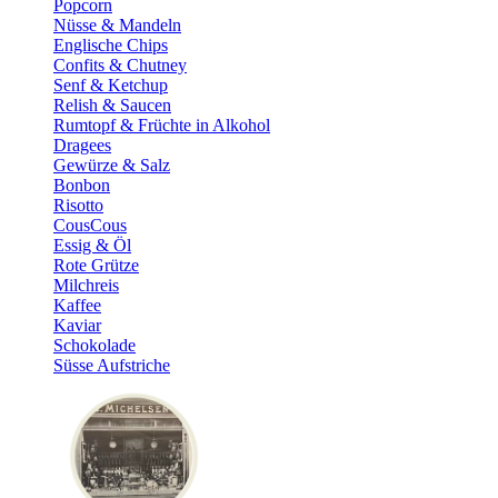
Popcorn
Nüsse & Mandeln
Englische Chips
Confits & Chutney
Senf & Ketchup
Relish & Saucen
Rumtopf & Früchte in Alkohol
Dragees
Gewürze & Salz
Bonbon
Risotto
CousCous
Essig & Öl
Rote Grütze
Milchreis
Kaffee
Kaviar
Schokolade
Süsse Aufstriche