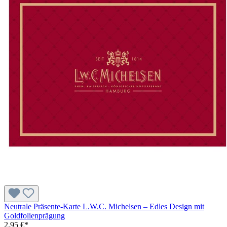
Neutrale Präsente-Karte L.W.C. Michelsen – Edles Design mit
Goldfolienprägung
2,95 €*