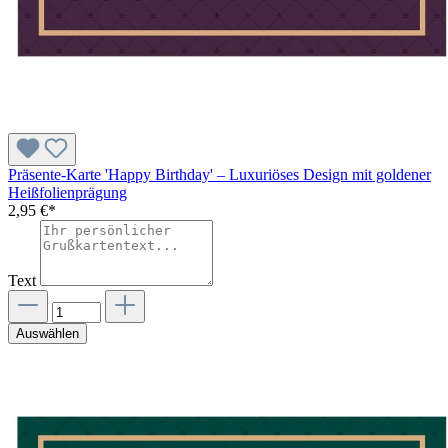
Präsente-Karte 'Happy Birthday' – Luxuriöses Design mit goldener
Heißfolienprägung
2,95 €*
Text
Auswählen