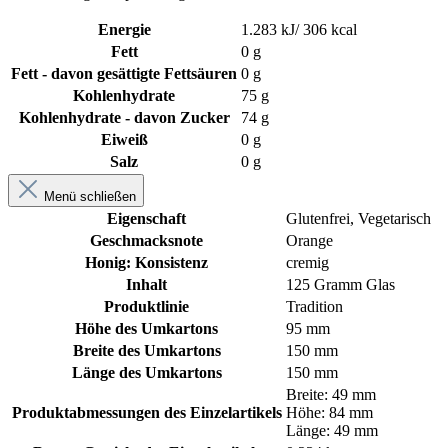
Energie
1.283 kJ/ 306 kcal
Fett
0 g
Fett - davon gesättigte Fettsäuren
0 g
Kohlenhydrate
75 g
Kohlenhydrate - davon Zucker
74 g
Eiweiß
0 g
Salz
0 g
Menü schließen
Eigenschaft
Glutenfrei
, Vegetarisch
Geschmacksnote
Orange
Honig: Konsistenz
cremig
Inhalt
125 Gramm Glas
Produktlinie
Tradition
Höhe des Umkartons
95 mm
Breite des Umkartons
150 mm
Länge des Umkartons
150 mm
Breite: 49 mm
Produktabmessungen des Einzelartikels
Höhe: 84 mm
Länge: 49 mm