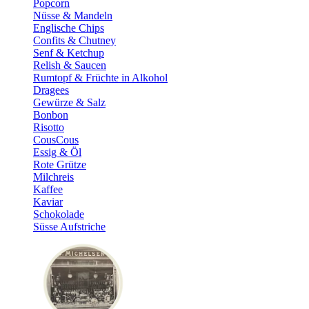
Popcorn
Nüsse & Mandeln
Englische Chips
Confits & Chutney
Senf & Ketchup
Relish & Saucen
Rumtopf & Früchte in Alkohol
Dragees
Gewürze & Salz
Bonbon
Risotto
CousCous
Essig & Öl
Rote Grütze
Milchreis
Kaffee
Kaviar
Schokolade
Süsse Aufstriche