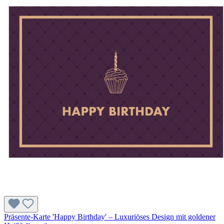
Präsente-Karte 'Happy Birthday' – Luxuriöses Design mit goldener