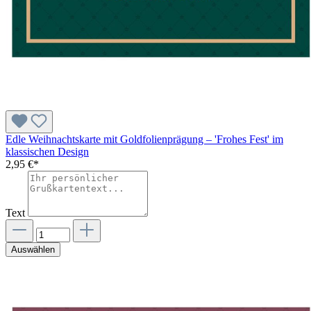
Edle Weihnachtskarte mit Goldfolienprägung – 'Frohes Fest' im
klassischen Design
2,95 €*
Text
Auswählen