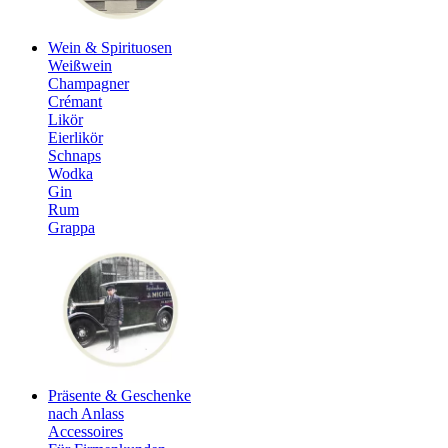
Wein & Spirituosen
Weißwein
Champagner
Crémant
Likör
Eierlikör
Schnaps
Wodka
Gin
Rum
Grappa
Präsente & Geschenke
nach Anlass
Accessoires