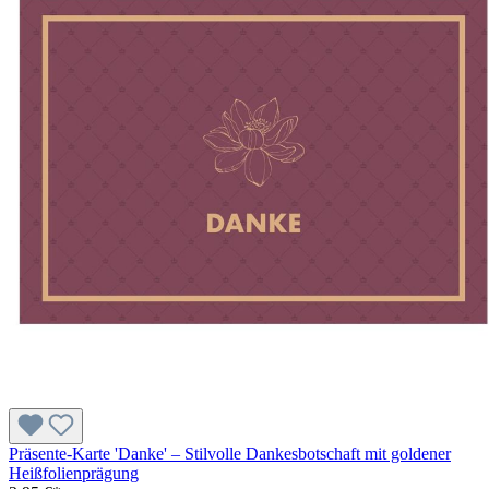
Präsente-Karte 'Danke' – Stilvolle Dankesbotschaft mit goldener
Heißfolienprägung