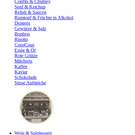
Confits & Chutney
Senf & Ketchup
Relish & Saucen
Rumtopf & Früchte in Alkohol
Dragees
Gewürze & Salz
Bonbon
Risotto
CousCous
Essig & Öl
Rote Grütze
Milchreis
Kaffee
Kaviar
Schokolade
Süsse Aufstriche
Wein & Spirituosen