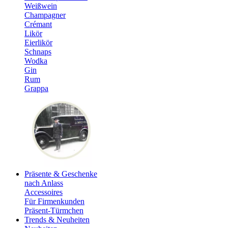
Weißwein
Champagner
Crémant
Likör
Eierlikör
Schnaps
Wodka
Gin
Rum
Grappa
Präsente & Geschenke
nach Anlass
Accessoires
Für Firmenkunden
Präsent-Türmchen
Trends & Neuheiten