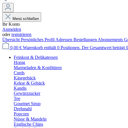
Menü schließen
Ihr Konto
Anmelden
oder
registrieren
Übersicht
Persönliches Profil
Adressen
Bestellungen
Abonnements
Ge
0,00 €
Warenkorb enthält 0 Positionen. Der Gesamtwert beträgt 0
Feinkost & Delikatessen
Honig
Marmeladen & Konfitüren
Curds
Käsegebäck
Kekse & Gebäck
Kandis
Gewürzzucker
Tee
Gourmet Sirup
Drehmahl
Popcorn
Nüsse & Mandeln
Englische Chips