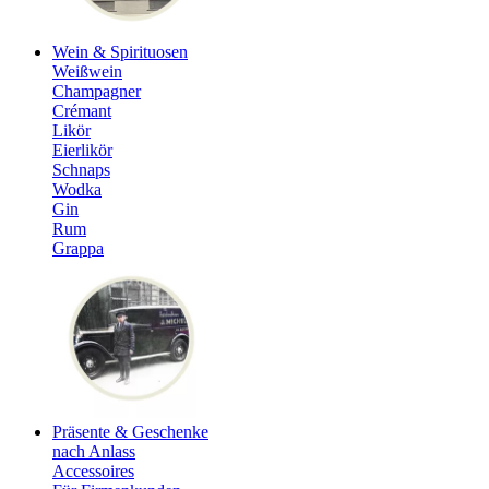
Wein & Spirituosen
Weißwein
Champagner
Crémant
Likör
Eierlikör
Schnaps
Wodka
Gin
Rum
Grappa
Präsente & Geschenke
nach Anlass
Accessoires