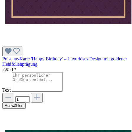
Präsente-Karte 'Happy Birthday' – Luxuriöses Design mit goldener
Heißfolienprägung
2,95 €*
Text
Auswählen