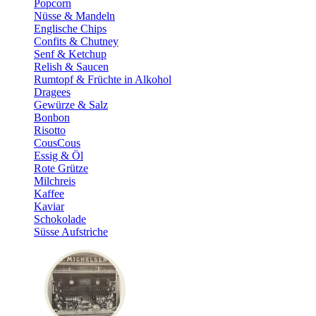
Popcorn
Nüsse & Mandeln
Englische Chips
Confits & Chutney
Senf & Ketchup
Relish & Saucen
Rumtopf & Früchte in Alkohol
Dragees
Gewürze & Salz
Bonbon
Risotto
CousCous
Essig & Öl
Rote Grütze
Milchreis
Kaffee
Kaviar
Schokolade
Süsse Aufstriche