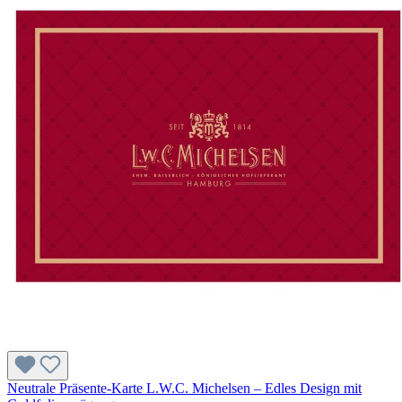
Neutrale Präsente-Karte L.W.C. Michelsen – Edles Design mit