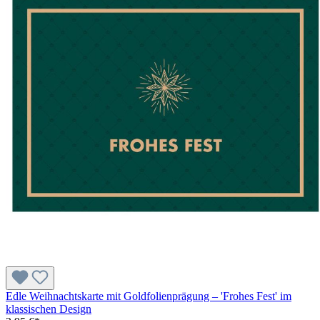
Edle Weihnachtskarte mit Goldfolienprägung – 'Frohes Fest' im
klassischen Design