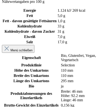
Nährwertangaben pro 100 g
Energie
1.124 kJ/ 269 kcal
Fett
5,0 g
Fett - davon gesättigte Fettsäuren
1,0 g
Kohlenhydrate
33 g
Kohlenhydrate - davon Zucker
31 g
Eiweiß
7,0 g
Salz
17,0 g
Menü schließen
Bio
, Glutenfrei
, Vegan
,
Eigenschaft
Vegetarisch
Produktlinie
Selection
Höhe des Umkartons
110 mm
Breite des Umkartons
110 mm
Länge des Umkartons
295 mm
Bio
ja
Breite: 46 mm
Produktabmessungen des
Höhe: 92.2 mm
Einzelartikels
Länge: 46 mm
Brutto-Gewicht des Einzelartikels
0,156 kg