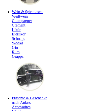
Wein & Spirituosen
Weißwein
Champagner
Crémant
Likör
Eierlikör
Schnaps
Wodka
Gin
Rum
Grappa
Präsente & Geschenke
nach Anlass
Accessoires