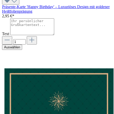
Präsente-Karte 'Happy Birthday' – Luxuriöses Design mit goldener
Heißfolienprägung
2,95 €*
Text
Auswählen