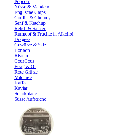
Popcorn
Nüsse & Mandeln
Englische Chips
Confits & Chutney
Senf & Ketchup
Relish & Saucen
Rumtopf & Früchte in Alkohol
Dragees
Gewürze & Salz
Bonbon
Risotto
CousCous
Essig & Öl
Rote Grütze
Milchreis
Kaffee
Kaviar
Schokolade
Süsse Aufstriche