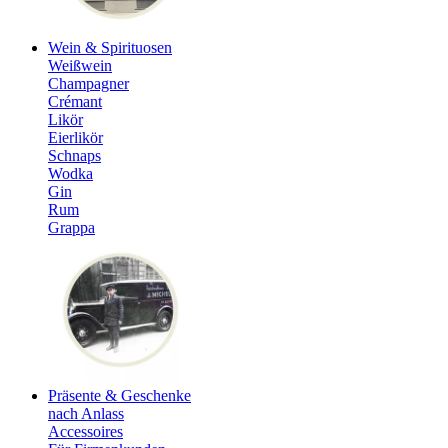
Wein & Spirituosen
Weißwein
Champagner
Crémant
Likör
Eierlikör
Schnaps
Wodka
Gin
Rum
Grappa
Präsente & Geschenke
nach Anlass
Accessoires