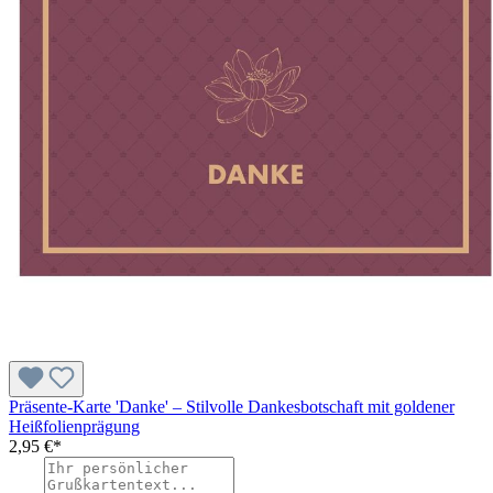
Präsente-Karte 'Danke' – Stilvolle Dankesbotschaft mit goldener
Heißfolienprägung
2,95 €*