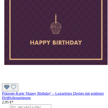
Präsente-Karte 'Happy Birthday' – Luxuriöses Design mit goldener
Heißfolienprägung
2,95 €*