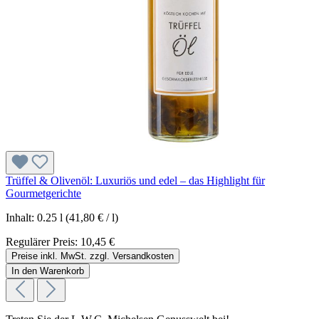
Trüffel & Olivenöl: Luxuriös und edel – das Highlight für
Gourmetgerichte
Inhalt:
0.25 l
(41,80 € / l)
Regulärer Preis:
10,45 €
Preise inkl. MwSt. zzgl. Versandkosten
In den Warenkorb