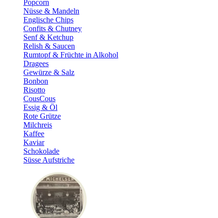
Popcorn
Nüsse & Mandeln
Englische Chips
Confits & Chutney
Senf & Ketchup
Relish & Saucen
Rumtopf & Früchte in Alkohol
Dragees
Gewürze & Salz
Bonbon
Risotto
CousCous
Essig & Öl
Rote Grütze
Milchreis
Kaffee
Kaviar
Schokolade
Süsse Aufstriche