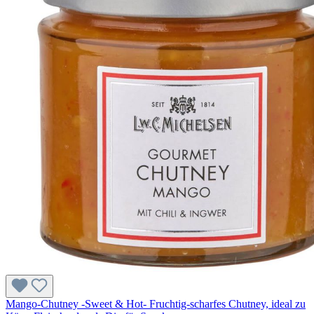
Mango-Chutney -Sweet & Hot- Fruchtig-scharfes Chutney, ideal zu