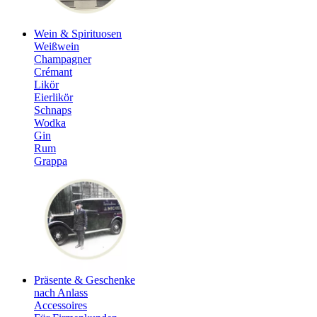
Wein & Spirituosen
Weißwein
Champagner
Crémant
Likör
Eierlikör
Schnaps
Wodka
Gin
Rum
Grappa
Präsente & Geschenke
nach Anlass
Accessoires