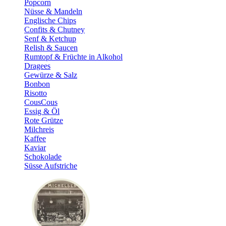
Popcorn
Nüsse & Mandeln
Englische Chips
Confits & Chutney
Senf & Ketchup
Relish & Saucen
Rumtopf & Früchte in Alkohol
Dragees
Gewürze & Salz
Bonbon
Risotto
CousCous
Essig & Öl
Rote Grütze
Milchreis
Kaffee
Kaviar
Schokolade
Süsse Aufstriche