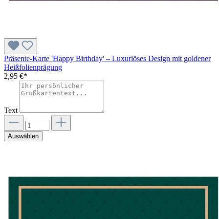
Präsente-Karte 'Happy Birthday' – Luxuriöses Design mit goldener
Heißfolienprägung
2,95 €*
Text
Auswählen