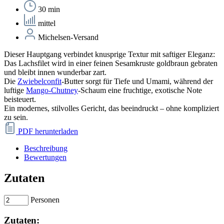
30 min
mittel
Michelsen-Versand
Dieser Hauptgang verbindet
knusprige Textur mit saftiger Eleganz
:
Das Lachsfilet wird in einer feinen Sesamkruste goldbraun gebraten
und bleibt innen wunderbar zart.
Die
Zwiebelconfit
-Butter
sorgt für Tiefe und Umami, während der
luftige
Mango-Chutney
-Schaum
eine fruchtige, exotische Note
beisteuert.
Ein modernes, stilvolles Gericht, das beeindruckt – ohne kompliziert
zu sein.
PDF herunterladen
Beschreibung
Bewertungen
Zutaten
Personen
Zutaten: