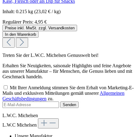
Käse, Fleisch oder als Dip für Snacks
Inhalt:
0.215 kg
(23,02 € / kg)
Regulärer Preis:
4,95 €
Preise inkl. MwSt. zzgl. Versandkosten
In den Warenkorb
Treten Sie der L.W.C. Michelsen Genusswelt bei!
Erhalten Sie Neuigkeiten, saisonale Highlights und feine Angebote
aus unserer Manufaktur – für Menschen, die Genuss lieben und mit
Geschmack handeln.
Mit Ihrer Anmeldung stimmen Sie dem Erhalt von Marketing-E-
Mails und exklusiven Mitteilungen gemäß unserer
Allgemeinen
Geschäftsbedingungen
zu.
Senden
L.W.C. Michelsen
L.W.C Michelsen
Unsere Manufaktur