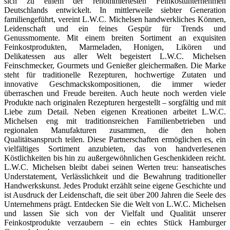
sich zu einem der renommiertesten Feinkostunternehmen
Deutschlands entwickelt. In mittlerweile siebter Generation
familiengeführt, vereint L.W.C. Michelsen handwerkliches Können,
Leidenschaft und ein feines Gespür für Trends und
Genussmomente. Mit einem breiten Sortiment an exquisiten
Feinkostprodukten, Marmeladen, Honigen, Likören und
Delikatessen aus aller Welt begeistert L.W.C. Michelsen
Feinschmecker, Gourmets und Genießer gleichermaßen. Die Marke
steht für traditionelle Rezepturen, hochwertige Zutaten und
innovative Geschmackskompositionen, die immer wieder
überraschen und Freude bereiten. Auch heute noch werden viele
Produkte nach originalen Rezepturen hergestellt – sorgfältig und mit
Liebe zum Detail. Neben eigenen Kreationen arbeitet L.W.C.
Michelsen eng mit traditionsreichen Familienbetrieben und
regionalen Manufakturen zusammen, die den hohen
Qualitätsanspruch teilen. Diese Partnerschaften ermöglichen es, ein
vielfältiges Sortiment anzubieten, das von handverlesenen
Köstlichkeiten bis hin zu außergewöhnlichen Geschenkideen reicht.
L.W.C. Michelsen bleibt dabei seinen Werten treu: hanseatisches
Understatement, Verlässlichkeit und die Bewahrung traditioneller
Handwerkskunst. Jedes Produkt erzählt seine eigene Geschichte und
ist Ausdruck der Leidenschaft, die seit über 200 Jahren die Seele des
Unternehmens prägt. Entdecken Sie die Welt von L.W.C. Michelsen
und lassen Sie sich von der Vielfalt und Qualität unserer
Feinkostprodukte verzaubern – ein echtes Stück Hamburger