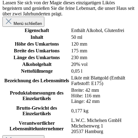
Lassen Sie sich von der Magie dieses einzigartigen Likörs
begeistern und genießen Sie die feine Lebensart, die unser Haus seit
über zwei Jahrhunderten prägt.
Menü schließen
Eigenschaft
Enthält Alkohol
, Glutenfrei
Inhalt
50 ml
Höhe des Umkartons
120 mm
Breite des Umkartons
175 mm
Länge des Umkartons
230 mm
Alkoholgehalt
20% vol
Nettofüllmenge
0,05 l
Likör mit Blattgold (Enthält
Bezeichnung des Lebensmittels
Farbstoff: E175)
Breite: 42 mm
Produktabmessungen des
Höhe: 116 mm
Einzelartikels
Länge: 42 mm
Brutto-Gewicht des
0,177 kg
Einzelartikels
L.W.C. Michelsen GmbH
Verantwortlicher
Michelsenweg 1
Lebensmittelunternehmer
20537 Hamburg