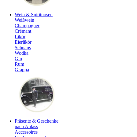
Wein & Spirituosen
Weißwein
Champagner
Crémant
Likör
Eierlikör
Schnaps
Wodka
Gin
Rum
Grappa
Präsente & Geschenke
nach Anlass
Accessoires