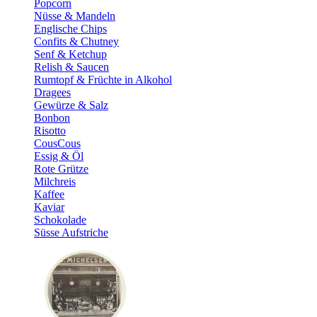
Popcorn
Nüsse & Mandeln
Englische Chips
Confits & Chutney
Senf & Ketchup
Relish & Saucen
Rumtopf & Früchte in Alkohol
Dragees
Gewürze & Salz
Bonbon
Risotto
CousCous
Essig & Öl
Rote Grütze
Milchreis
Kaffee
Kaviar
Schokolade
Süsse Aufstriche