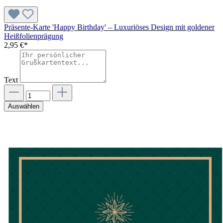
Präsente-Karte 'Happy Birthday' – Luxuriöses Design mit goldener
Heißfolienprägung
2,95 €*
Text
Auswählen