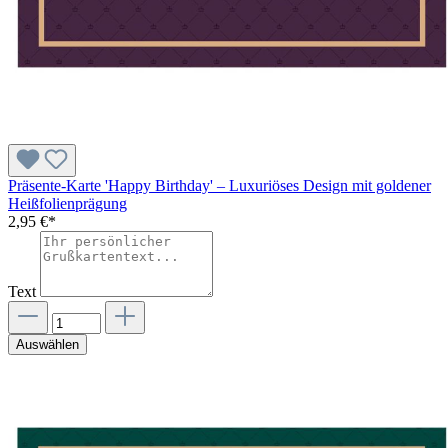
Präsente-Karte 'Happy Birthday' – Luxuriöses Design mit goldener
Heißfolienprägung
2,95 €*
Text
Auswählen