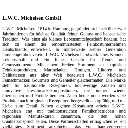
L.W.C. Michelsen GmbH
L.W.C. Michelsen, 1814 in Hamburg gegründet, steht seit über zwei
Jahrhunderten für höchste Qualität, feinen Genuss und hanseatische
Tradition. Was einst als kleines Lebensmittelgeschäft begann, hat
sich zu einem der renommiertesten Feinkostunternehmen
Deutschlands entwickelt. In mittlerweile siebter Generation
familiengeführt, vereint L.W.C. Michelsen handwerkliches Können,
Leidenschaft und ein feines Gespür für Trends und
Genussmomente. Mit einem breiten Sortiment an exquisiten
Feinkostprodukten, Marmeladen, Honigen, Likören und
Delikatessen aus aller Welt begeistert L.W.C. Michelsen
Feinschmecker, Gourmets und Genießer gleichermaßen. Die Marke
steht für traditionelle Rezepturen, hochwertige Zutaten und
innovative Geschmackskompositionen, die immer wieder
überraschen und Freude bereiten. Auch heute noch werden viele
Produkte nach originalen Rezepturen hergestellt – sorgfältig und mit
Liebe zum Detail. Neben eigenen Kreationen arbeitet L.W.C.
Michelsen eng mit traditionsreichen Familienbetrieben und
regionalen Manufakturen zusammen, die den hohen
Qualitätsanspruch teilen. Diese Partnerschaften ermöglichen es, ein
vielfältiges Sortiment anzubieten, das von handverlesenen