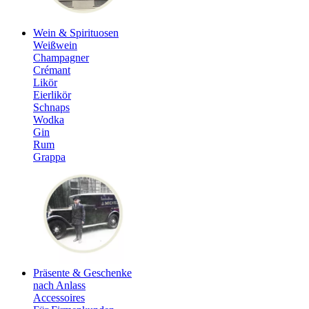
Wein & Spirituosen
Weißwein
Champagner
Crémant
Likör
Eierlikör
Schnaps
Wodka
Gin
Rum
Grappa
Präsente & Geschenke
nach Anlass
Accessoires