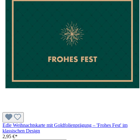
Edle Weihnachtskarte mit Goldfolienprägung – 'Frohes Fest' im
klassischen Design
2,95 €*