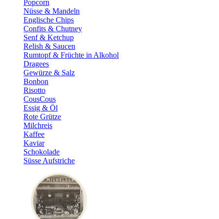
Popcorn
Nüsse & Mandeln
Englische Chips
Confits & Chutney
Senf & Ketchup
Relish & Saucen
Rumtopf & Früchte in Alkohol
Dragees
Gewürze & Salz
Bonbon
Risotto
CousCous
Essig & Öl
Rote Grütze
Milchreis
Kaffee
Kaviar
Schokolade
Süsse Aufstriche