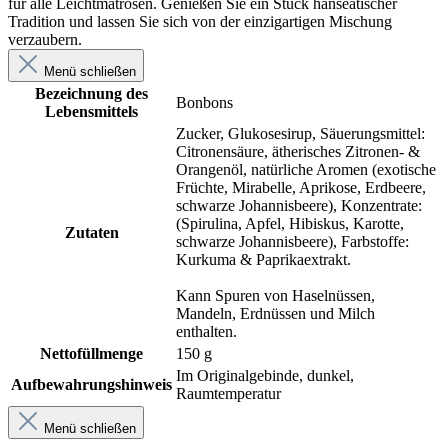
für alle Leichtmatrosen. Genießen Sie ein Stück hanseatischer
Tradition und lassen Sie sich von der einzigartigen Mischung
verzaubern.
Menü schließen
Bezeichnung des
Bonbons
Lebensmittels
Zucker, Glukosesirup, Säuerungsmittel:
Citronensäure, ätherisches Zitronen- &
Orangenöl, natürliche Aromen (exotische
Früchte, Mirabelle, Aprikose, Erdbeere,
schwarze Johannisbeere), Konzentrate:
(Spirulina, Apfel, Hibiskus, Karotte,
Zutaten
schwarze Johannisbeere), Farbstoffe:
Kurkuma & Paprikaextrakt.
Kann Spuren von Haselnüssen,
Mandeln, Erdnüssen und Milch
enthalten.
Nettofüllmenge
150 g
Im Originalgebinde, dunkel,
Aufbewahrungshinweis
Raumtemperatur
Menü schließen