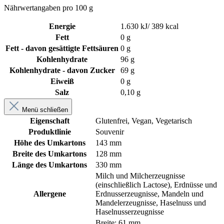
Nährwertangaben pro 100 g
Energie
1.630 kJ/ 389 kcal
Fett
0 g
Fett - davon gesättigte Fettsäuren
0 g
Kohlenhydrate
96 g
Kohlenhydrate - davon Zucker
69 g
Eiweiß
0 g
Salz
0,10 g
Menü schließen
Eigenschaft
Glutenfrei
, Vegan
, Vegetarisch
Produktlinie
Souvenir
Höhe des Umkartons
143 mm
Breite des Umkartons
128 mm
Länge des Umkartons
330 mm
Milch und Milcherzeugnisse
(einschließlich Lactose), Erdnüsse und
Allergene
Erdnusserzeugnisse, Mandeln und
Mandelerzeugnisse, Haselnuss und
Haselnusserzeugnisse
Breite: 61 mm