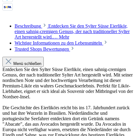
Beschreibung
Entdecken Sie den Sylter Süsse Eierlikör,
einen sahnig-cremigen Genuss, der nach traditioneller Sylter
Art hergestellt wird.…
Mehr
Wichtige Informationen zu den Lebensmitteln
Trusted Shops Bewertungen
Menü schließen
Entdecken Sie den Sylter Süsse Eierlikör, einen sahnig-cremigen
Genuss, der nach traditioneller Sylter Art hergestellt wird. Mit seiner
nordischen Note und der hochwertigen Verarbeitung ist dieser
Premium-Likör ein wahres Geschmackserlebnis. Perfekt für Likör-
Liebhaber, eignet er sich ideal als Souvenir oder Mitbringsel von der
Nordsee-Insel.
Die Geschichte des Eierlikörs reicht bis ins 17. Jahrhundert zurück
und hat ihre Wurzeln in Brasilien. Niederländische und
portugiesische Seefahrer entdeckten dort ein Getränk namens
"Abacate", das aus Avocados hergestellt wurde. Da Avocados in
Europa nicht verfügbar waren, ersetzten die Niederländer sie durch
Eigelb und Sahne, was zur Entwicklung des heutigen Eierlikörs