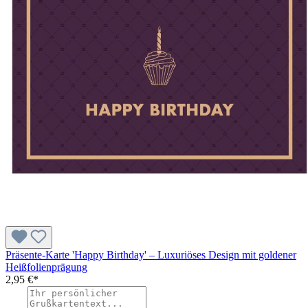
Präsente-Karte 'Happy Birthday' – Luxuriöses Design mit goldener
Heißfolienprägung
2,95 €*