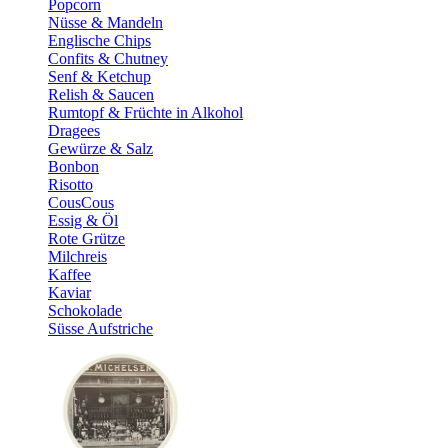
Popcorn
Nüsse & Mandeln
Englische Chips
Confits & Chutney
Senf & Ketchup
Relish & Saucen
Rumtopf & Früchte in Alkohol
Dragees
Gewürze & Salz
Bonbon
Risotto
CousCous
Essig & Öl
Rote Grütze
Milchreis
Kaffee
Kaviar
Schokolade
Süsse Aufstriche