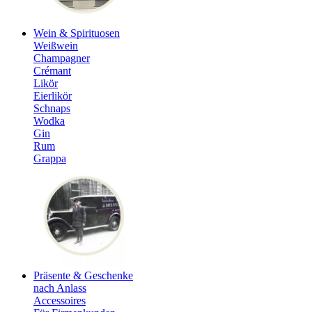
Wein & Spirituosen
Weißwein
Champagner
Crémant
Likör
Eierlikör
Schnaps
Wodka
Gin
Rum
Grappa
Präsente & Geschenke
nach Anlass
Accessoires