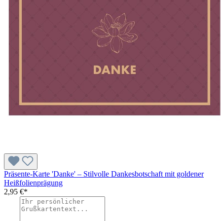
Präsente-Karte 'Danke' – Stilvolle Dankesbotschaft mit goldener
Heißfolienprägung
2,95 €*