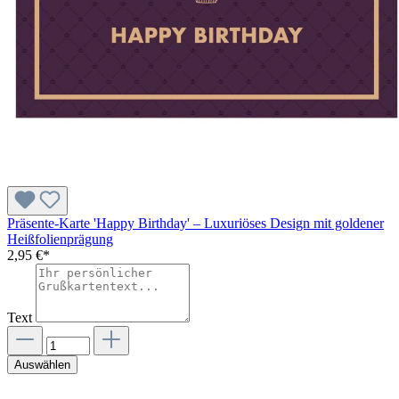
Präsente-Karte 'Happy Birthday' – Luxuriöses Design mit goldener
Heißfolienprägung
2,95 €*
Text
Auswählen