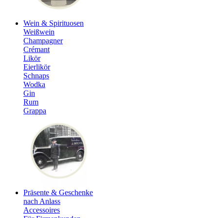
Wein & Spirituosen
Weißwein
Champagner
Crémant
Likör
Eierlikör
Schnaps
Wodka
Gin
Rum
Grappa
Präsente & Geschenke
nach Anlass
Accessoires