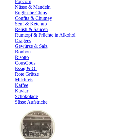
Popcorn
Nüsse & Mandeln
Englische Chips
Confits & Chutney
Senf & Ketchup
Relish & Saucen
Rumtopf & Früchte in Alkohol
Dragees
Gewürze & Salz
Bonbon
Risotto
CousCous
Essig & Öl
Rote Grütze
Milchreis
Kaffee
Kaviar
Schokolade
Süsse Aufstriche