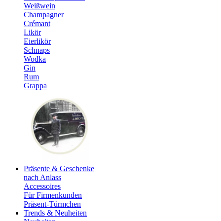
Weißwein
Champagner
Crémant
Likör
Eierlikör
Schnaps
Wodka
Gin
Rum
Grappa
Präsente & Geschenke
nach Anlass
Accessoires
Für Firmenkunden
Präsent-Türmchen
Trends & Neuheiten