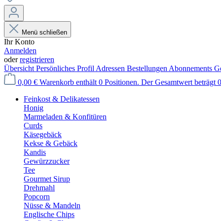
Menü schließen
Ihr Konto
Anmelden
oder
registrieren
Übersicht
Persönliches Profil
Adressen
Bestellungen
Abonnements
Ge
0,00 €
Warenkorb enthält 0 Positionen. Der Gesamtwert beträgt 0
Feinkost & Delikatessen
Honig
Marmeladen & Konfitüren
Curds
Käsegebäck
Kekse & Gebäck
Kandis
Gewürzzucker
Tee
Gourmet Sirup
Drehmahl
Popcorn
Nüsse & Mandeln
Englische Chips