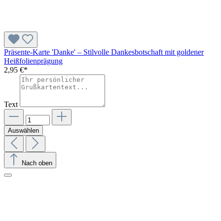
Präsente-Karte 'Danke' – Stilvolle Dankesbotschaft mit goldener
Heißfolienprägung
2,95 €*
Text
Auswählen
Nach oben