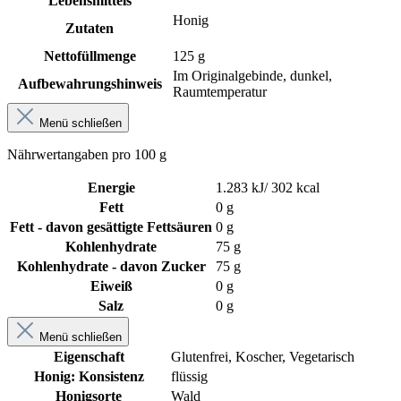
Lebensmittels
Honig
Zutaten
Nettofüllmenge
125 g
Im Originalgebinde, dunkel,
Aufbewahrungshinweis
Raumtemperatur
Menü schließen
Nährwertangaben pro 100 g
Energie
1.283 kJ/ 302 kcal
Fett
0 g
Fett - davon gesättigte Fettsäuren
0 g
Kohlenhydrate
75 g
Kohlenhydrate - davon Zucker
75 g
Eiweiß
0 g
Salz
0 g
Menü schließen
Eigenschaft
Glutenfrei
, Koscher
, Vegetarisch
Honig: Konsistenz
flüssig
Honigsorte
Wald