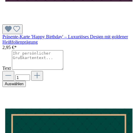
Präsente-Karte 'Happy Birthday' – Luxuriöses Design mit goldener
Heißfolienprägung
2,95 €*
Text
Auswählen