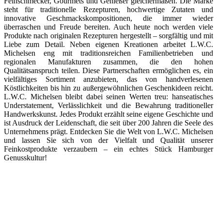
Feinschmecker, Gourmets und Genießer gleichermaßen. Die Marke
steht für traditionelle Rezepturen, hochwertige Zutaten und
innovative Geschmackskompositionen, die immer wieder
überraschen und Freude bereiten. Auch heute noch werden viele
Produkte nach originalen Rezepturen hergestellt – sorgfältig und mit
Liebe zum Detail. Neben eigenen Kreationen arbeitet L.W.C.
Michelsen eng mit traditionsreichen Familienbetrieben und
regionalen Manufakturen zusammen, die den hohen
Qualitätsanspruch teilen. Diese Partnerschaften ermöglichen es, ein
vielfältiges Sortiment anzubieten, das von handverlesenen
Köstlichkeiten bis hin zu außergewöhnlichen Geschenkideen reicht.
L.W.C. Michelsen bleibt dabei seinen Werten treu: hanseatisches
Understatement, Verlässlichkeit und die Bewahrung traditioneller
Handwerkskunst. Jedes Produkt erzählt seine eigene Geschichte und
ist Ausdruck der Leidenschaft, die seit über 200 Jahren die Seele des
Unternehmens prägt. Entdecken Sie die Welt von L.W.C. Michelsen
und lassen Sie sich von der Vielfalt und Qualität unserer
Feinkostprodukte verzaubern – ein echtes Stück Hamburger
Genusskultur!