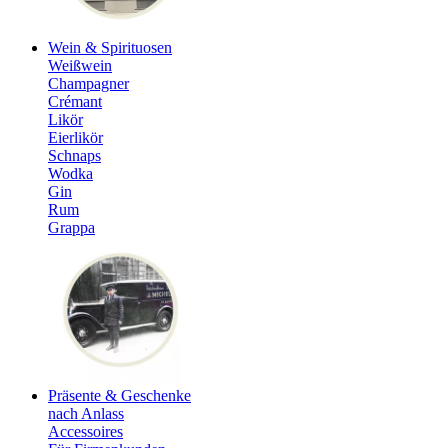
Wein & Spirituosen
Weißwein
Champagner
Crémant
Likör
Eierlikör
Schnaps
Wodka
Gin
Rum
Grappa
Präsente & Geschenke
nach Anlass
Accessoires