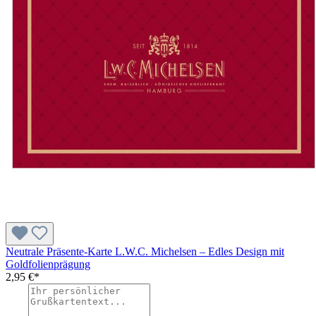
Neutrale Präsente-Karte L.W.C. Michelsen – Edles Design mit
Goldfolienprägung
2,95 €*