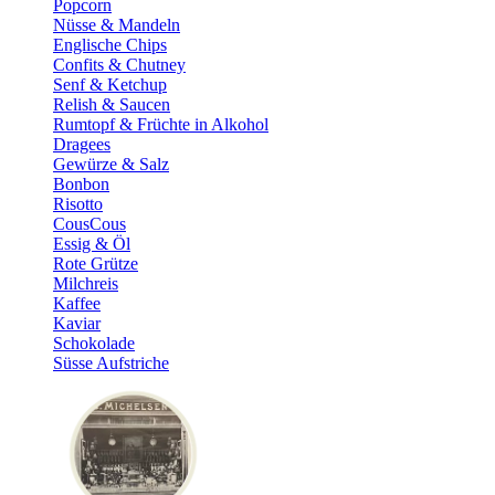
Popcorn
Nüsse & Mandeln
Englische Chips
Confits & Chutney
Senf & Ketchup
Relish & Saucen
Rumtopf & Früchte in Alkohol
Dragees
Gewürze & Salz
Bonbon
Risotto
CousCous
Essig & Öl
Rote Grütze
Milchreis
Kaffee
Kaviar
Schokolade
Süsse Aufstriche