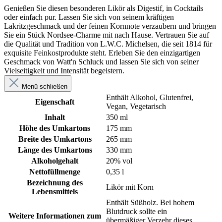
Genießen Sie diesen besonderen Likör als Digestif, in Cocktails
oder einfach pur. Lassen Sie sich von seinem kräftigen
Lakritzgeschmack und der feinen Kornnote verzaubern und bringen
Sie ein Stück Nordsee-Charme mit nach Hause. Vertrauen Sie auf
die Qualität und Tradition von L.W.C. Michelsen, die seit 1814 für
exquisite Feinkostprodukte steht. Erleben Sie den einzigartigen
Geschmack von Watt'n Schluck und lassen Sie sich von seiner
Vielseitigkeit und Intensität begeistern.
Menü schließen
Enthält Alkohol
, Glutenfrei
,
Eigenschaft
Vegan
, Vegetarisch
Inhalt
350 ml
Höhe des Umkartons
175 mm
Breite des Umkartons
265 mm
Länge des Umkartons
330 mm
Alkoholgehalt
20% vol
Nettofüllmenge
0,35 l
Bezeichnung des
Likör mit Korn
Lebensmittels
Enthält Süßholz. Bei hohem
Blutdruck sollte ein
Weitere Informationen zum
übermäßiger Verzehr dieses