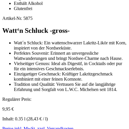
Enthält Alkohol
Glutenfrei
Artikel-Nr.
5875
Watt‘n Schluck -gross-
Watt´n Schluck: Ein wattenschwarzer Lakritz-Likör mit Korn,
inspiriert von der Nordseeküste.
Perfektes Souvenir: Erinnert an unvergessliche
Wattwanderungen und bringt Nordsee-Charme nach Hause.
Vielseitiger Genuss: Ideal als Digestif, in Cocktails oder pur
für ein intensives Geschmackserlebnis.
Einzigartiger Geschmack: Kräftiger Lakritzgeschmack
kombiniert mit einer feinen Kornnote.
Tradition und Qualität: Vertrauen Sie auf die langjährige
Erfahrung und Sorgfalt von L.W.C. Michelsen seit 1814.
Regulärer Preis:
9,95 €
Inhalt:
0.35 l
(28,43 € / l)
Preise inkl. MwSt. zzgl. Versandkosten