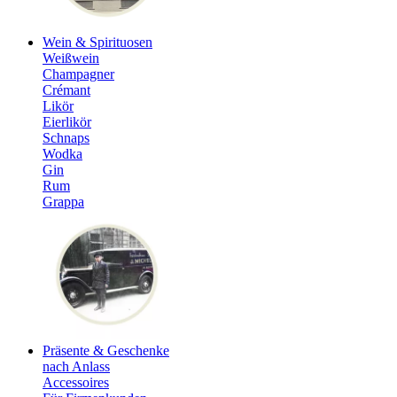
Wein & Spirituosen
Weißwein
Champagner
Crémant
Likör
Eierlikör
Schnaps
Wodka
Gin
Rum
Grappa
Präsente & Geschenke
nach Anlass
Accessoires