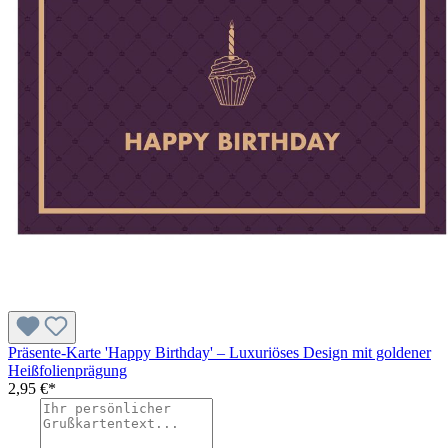
Präsente-Karte 'Happy Birthday' – Luxuriöses Design mit goldener
Heißfolienprägung
2,95 €*