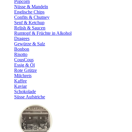
Popcorn
Nüsse & Mandeln
Englische Chips
Confits & Chutney
Senf & Ketchup
Relish & Saucen
Rumtopf & Früchte in Alkohol
Dragees
Gewürze & Salz
Bonbon
Risotto
CousCous
Essig & Öl
Rote Grütze
Milchreis
Kaffee
Kaviar
Schokolade
Süsse Aufstriche