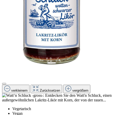
verkleinern
Zurücksetzen
vergrößern
Vegetarisch
Vegan