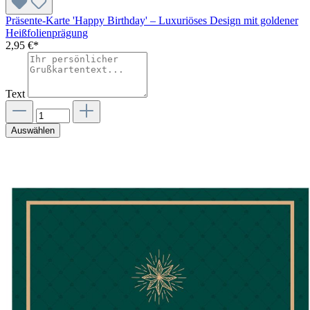
Präsente-Karte 'Happy Birthday' – Luxuriöses Design mit goldener
Heißfolienprägung
2,95 €*
Text
Auswählen