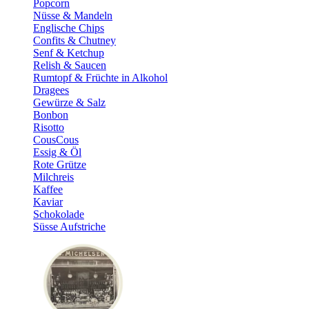
Popcorn
Nüsse & Mandeln
Englische Chips
Confits & Chutney
Senf & Ketchup
Relish & Saucen
Rumtopf & Früchte in Alkohol
Dragees
Gewürze & Salz
Bonbon
Risotto
CousCous
Essig & Öl
Rote Grütze
Milchreis
Kaffee
Kaviar
Schokolade
Süsse Aufstriche