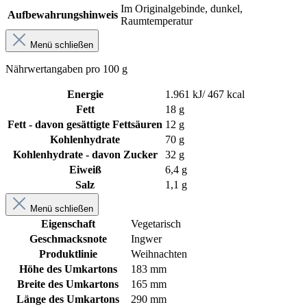
Im Originalgebinde, dunkel,
Aufbewahrungshinweis
Raumtemperatur
Menü schließen
Nährwertangaben pro 100 g
Energie
1.961 kJ/ 467 kcal
Fett
18 g
Fett - davon gesättigte Fettsäuren
12 g
Kohlenhydrate
70 g
Kohlenhydrate - davon Zucker
32 g
Eiweiß
6,4 g
Salz
1,1 g
Menü schließen
Eigenschaft
Vegetarisch
Geschmacksnote
Ingwer
Produktlinie
Weihnachten
Höhe des Umkartons
183 mm
Breite des Umkartons
165 mm
Länge des Umkartons
290 mm