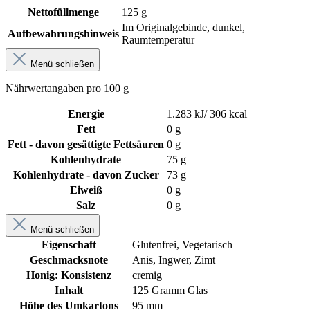
Nettofüllmenge
125 g
Im Originalgebinde, dunkel,
Aufbewahrungshinweis
Raumtemperatur
Menü schließen
Nährwertangaben pro 100 g
Energie
1.283 kJ/ 306 kcal
Fett
0 g
Fett - davon gesättigte Fettsäuren
0 g
Kohlenhydrate
75 g
Kohlenhydrate - davon Zucker
73 g
Eiweiß
0 g
Salz
0 g
Menü schließen
Eigenschaft
Glutenfrei
, Vegetarisch
Geschmacksnote
Anis
, Ingwer
, Zimt
Honig: Konsistenz
cremig
Inhalt
125 Gramm Glas
Höhe des Umkartons
95 mm