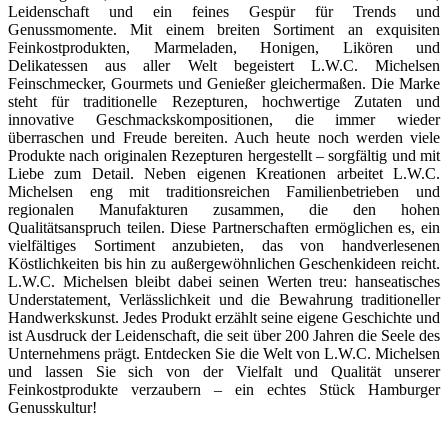
Leidenschaft und ein feines Gespür für Trends und
Genussmomente. Mit einem breiten Sortiment an exquisiten
Feinkostprodukten, Marmeladen, Honigen, Likören und
Delikatessen aus aller Welt begeistert L.W.C. Michelsen
Feinschmecker, Gourmets und Genießer gleichermaßen. Die Marke
steht für traditionelle Rezepturen, hochwertige Zutaten und
innovative Geschmackskompositionen, die immer wieder
überraschen und Freude bereiten. Auch heute noch werden viele
Produkte nach originalen Rezepturen hergestellt – sorgfältig und mit
Liebe zum Detail. Neben eigenen Kreationen arbeitet L.W.C.
Michelsen eng mit traditionsreichen Familienbetrieben und
regionalen Manufakturen zusammen, die den hohen
Qualitätsanspruch teilen. Diese Partnerschaften ermöglichen es, ein
vielfältiges Sortiment anzubieten, das von handverlesenen
Köstlichkeiten bis hin zu außergewöhnlichen Geschenkideen reicht.
L.W.C. Michelsen bleibt dabei seinen Werten treu: hanseatisches
Understatement, Verlässlichkeit und die Bewahrung traditioneller
Handwerkskunst. Jedes Produkt erzählt seine eigene Geschichte und
ist Ausdruck der Leidenschaft, die seit über 200 Jahren die Seele des
Unternehmens prägt. Entdecken Sie die Welt von L.W.C. Michelsen
und lassen Sie sich von der Vielfalt und Qualität unserer
Feinkostprodukte verzaubern – ein echtes Stück Hamburger
Genusskultur!