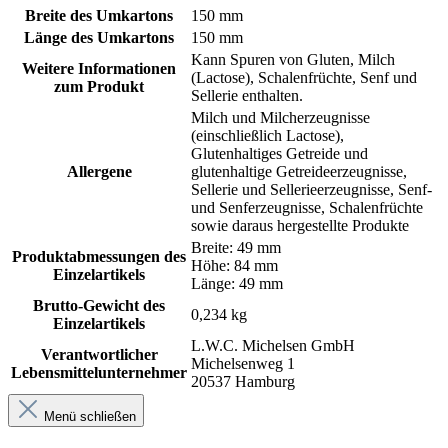
Breite des Umkartons
150 mm
Länge des Umkartons
150 mm
Kann Spuren von Gluten, Milch
Weitere Informationen
(Lactose), Schalenfrüchte, Senf und
zum Produkt
Sellerie enthalten.
Milch und Milcherzeugnisse
(einschließlich Lactose),
Glutenhaltiges Getreide und
Allergene
glutenhaltige Getreideerzeugnisse,
Sellerie und Sellerieerzeugnisse, Senf-
und Senferzeugnisse, Schalenfrüchte
sowie daraus hergestellte Produkte
Breite: 49 mm
Produktabmessungen des
Höhe: 84 mm
Einzelartikels
Länge: 49 mm
Brutto-Gewicht des
0,234 kg
Einzelartikels
L.W.C. Michelsen GmbH
Verantwortlicher
Michelsenweg 1
Lebensmittelunternehmer
20537 Hamburg
Menü schließen