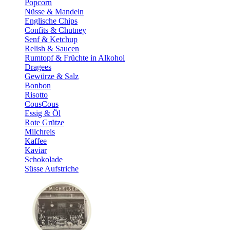
Popcorn
Nüsse & Mandeln
Englische Chips
Confits & Chutney
Senf & Ketchup
Relish & Saucen
Rumtopf & Früchte in Alkohol
Dragees
Gewürze & Salz
Bonbon
Risotto
CousCous
Essig & Öl
Rote Grütze
Milchreis
Kaffee
Kaviar
Schokolade
Süsse Aufstriche