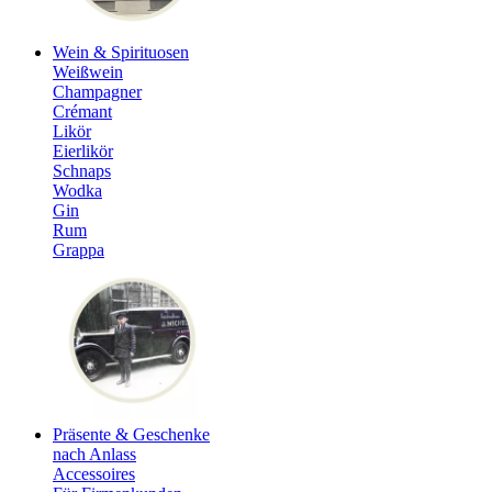
Wein & Spirituosen
Weißwein
Champagner
Crémant
Likör
Eierlikör
Schnaps
Wodka
Gin
Rum
Grappa
Präsente & Geschenke
nach Anlass
Accessoires