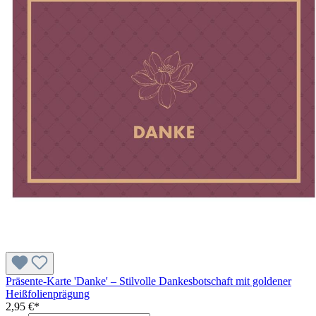
Präsente-Karte 'Danke' – Stilvolle Dankesbotschaft mit goldener
Heißfolienprägung
2,95 €*