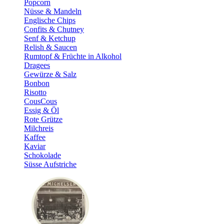
Popcorn
Nüsse & Mandeln
Englische Chips
Confits & Chutney
Senf & Ketchup
Relish & Saucen
Rumtopf & Früchte in Alkohol
Dragees
Gewürze & Salz
Bonbon
Risotto
CousCous
Essig & Öl
Rote Grütze
Milchreis
Kaffee
Kaviar
Schokolade
Süsse Aufstriche