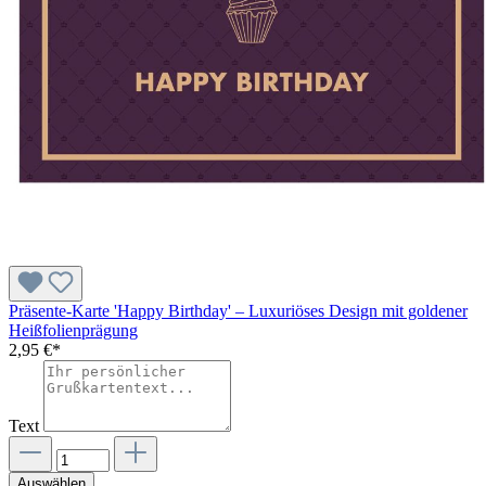
Präsente-Karte 'Happy Birthday' – Luxuriöses Design mit goldener
Heißfolienprägung
2,95 €*
Text
Auswählen