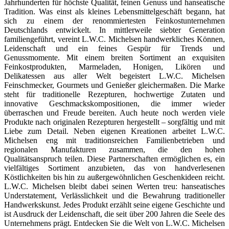
Jahrhunderten für höchste Qualität, feinen Genuss und hanseatische
Tradition. Was einst als kleines Lebensmittelgeschäft begann, hat
sich zu einem der renommiertesten Feinkostunternehmen
Deutschlands entwickelt. In mittlerweile siebter Generation
familiengeführt, vereint L.W.C. Michelsen handwerkliches Können,
Leidenschaft und ein feines Gespür für Trends und
Genussmomente. Mit einem breiten Sortiment an exquisiten
Feinkostprodukten, Marmeladen, Honigen, Likören und
Delikatessen aus aller Welt begeistert L.W.C. Michelsen
Feinschmecker, Gourmets und Genießer gleichermaßen. Die Marke
steht für traditionelle Rezepturen, hochwertige Zutaten und
innovative Geschmackskompositionen, die immer wieder
überraschen und Freude bereiten. Auch heute noch werden viele
Produkte nach originalen Rezepturen hergestellt – sorgfältig und mit
Liebe zum Detail. Neben eigenen Kreationen arbeitet L.W.C.
Michelsen eng mit traditionsreichen Familienbetrieben und
regionalen Manufakturen zusammen, die den hohen
Qualitätsanspruch teilen. Diese Partnerschaften ermöglichen es, ein
vielfältiges Sortiment anzubieten, das von handverlesenen
Köstlichkeiten bis hin zu außergewöhnlichen Geschenkideen reicht.
L.W.C. Michelsen bleibt dabei seinen Werten treu: hanseatisches
Understatement, Verlässlichkeit und die Bewahrung traditioneller
Handwerkskunst. Jedes Produkt erzählt seine eigene Geschichte und
ist Ausdruck der Leidenschaft, die seit über 200 Jahren die Seele des
Unternehmens prägt. Entdecken Sie die Welt von L.W.C. Michelsen