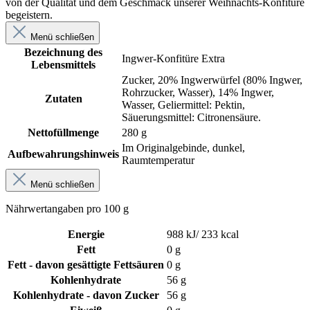
von der Qualität und dem Geschmack unserer Weihnachts-Konfitüre
begeistern.
Menü schließen
Bezeichnung des
Ingwer-Konfitüre Extra
Lebensmittels
Zucker, 20% Ingwerwürfel (80% Ingwer,
Rohrzucker, Wasser), 14% Ingwer,
Zutaten
Wasser, Geliermittel: Pektin,
Säuerungsmittel: Citronensäure.
Nettofüllmenge
280 g
Im Originalgebinde, dunkel,
Aufbewahrungshinweis
Raumtemperatur
Menü schließen
Nährwertangaben pro 100 g
Energie
988 kJ/ 233 kcal
Fett
0 g
Fett - davon gesättigte Fettsäuren
0 g
Kohlenhydrate
56 g
Kohlenhydrate - davon Zucker
56 g