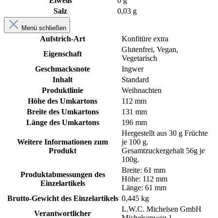
Eiweiß
0 g
Salz
0,03 g
Menü schließen
Aufstrich-Art
Konfitüre extra
Glutenfrei
, Vegan
,
Eigenschaft
Vegetarisch
Geschmacksnote
Ingwer
Inhalt
Standard
Produktlinie
Weihnachten
Höhe des Umkartons
112 mm
Breite des Umkartons
131 mm
Länge des Umkartons
196 mm
Hergestellt aus 30 g Früchte
Weitere Informationen zum
je 100 g.
Produkt
Gesamtzuckergehalt 56g je
100g.
Breite: 61 mm
Produktabmessungen des
Höhe: 112 mm
Einzelartikels
Länge: 61 mm
Brutto-Gewicht des Einzelartikels
0,445 kg
L.W.C. Michelsen GmbH
Verantwortlicher
Michelsenweg 1