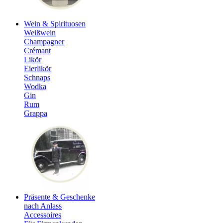
Wein & Spirituosen
Weißwein
Champagner
Crémant
Likör
Eierlikör
Schnaps
Wodka
Gin
Rum
Grappa
Präsente & Geschenke
nach Anlass
Accessoires