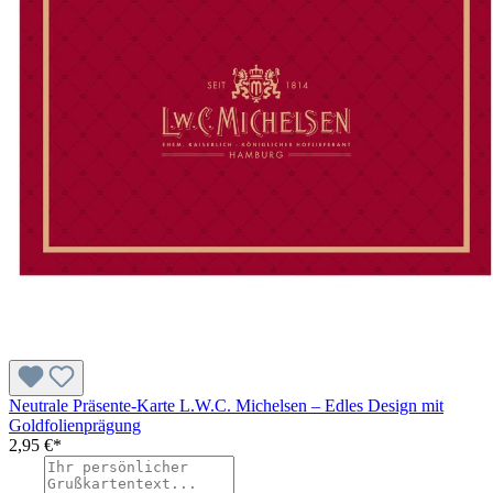
Neutrale Präsente-Karte L.W.C. Michelsen – Edles Design mit
Goldfolienprägung
2,95 €*