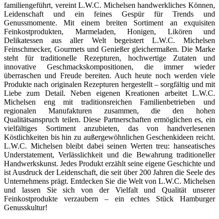
familiengeführt, vereint L.W.C. Michelsen handwerkliches Können,
Leidenschaft und ein feines Gespür für Trends und
Genussmomente. Mit einem breiten Sortiment an exquisiten
Feinkostprodukten, Marmeladen, Honigen, Likören und
Delikatessen aus aller Welt begeistert L.W.C. Michelsen
Feinschmecker, Gourmets und Genießer gleichermaßen. Die Marke
steht für traditionelle Rezepturen, hochwertige Zutaten und
innovative Geschmackskompositionen, die immer wieder
überraschen und Freude bereiten. Auch heute noch werden viele
Produkte nach originalen Rezepturen hergestellt – sorgfältig und mit
Liebe zum Detail. Neben eigenen Kreationen arbeitet L.W.C.
Michelsen eng mit traditionsreichen Familienbetrieben und
regionalen Manufakturen zusammen, die den hohen
Qualitätsanspruch teilen. Diese Partnerschaften ermöglichen es, ein
vielfältiges Sortiment anzubieten, das von handverlesenen
Köstlichkeiten bis hin zu außergewöhnlichen Geschenkideen reicht.
L.W.C. Michelsen bleibt dabei seinen Werten treu: hanseatisches
Understatement, Verlässlichkeit und die Bewahrung traditioneller
Handwerkskunst. Jedes Produkt erzählt seine eigene Geschichte und
ist Ausdruck der Leidenschaft, die seit über 200 Jahren die Seele des
Unternehmens prägt. Entdecken Sie die Welt von L.W.C. Michelsen
und lassen Sie sich von der Vielfalt und Qualität unserer
Feinkostprodukte verzaubern – ein echtes Stück Hamburger
Genusskultur!