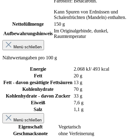
Farbstoff: Betacarotin.
Kann Spuren von Erdnüssen und
Schalenfrüchten (Mandeln) enthalten.
Nettofüllmenge
150 g
Im Originalgebinde, dunkel,
Aufbewahrungshinweis
Raumtemperatur
Menü schließen
Nährwertangaben pro 100 g
Energie
2.068 kJ/ 493 kcal
Fett
20 g
Fett - davon gesättigte Fettsäuren
13 g
Kohlenhydrate
70 g
Kohlenhydrate - davon Zucker
33 g
Eiweiß
7,6 g
Salz
1,1 g
Menü schließen
Eigenschaft
Vegetarisch
Geschmacksnote
ohne Verfeinerung