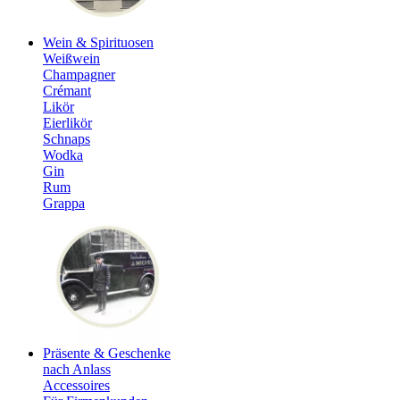
Wein & Spirituosen
Weißwein
Champagner
Crémant
Likör
Eierlikör
Schnaps
Wodka
Gin
Rum
Grappa
Präsente & Geschenke
nach Anlass
Accessoires