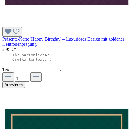
Präsente-Karte 'Happy Birthday' – Luxuriöses Design mit goldener
Heißfolienprägung
2,95 €*
Text
Auswählen