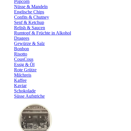
Popcorn
Nüsse & Mandeln
Englische Chips
Confits & Chutney
Senf & Ketchup
Relish & Saucen
Rumtopf & Früchte in Alkohol
Dragees
Gewürze & Salz
Bonbon
Risotto
CousCous
Essig & Öl
Rote Grütze
Milchreis
Kaffee
Kaviar
Schokolade
Süsse Aufstriche