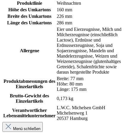
Produktlinie
Weihnachten
Höhe des Umkartons
160 mm
Breite des Umkartons
226 mm
Länge des Umkartons
286 mm
Eier und Eierzeugnisse, Milch und
Milcherzeugnisse (einschließlich
Lactose), Erdnüsse und
Erdnusserzeugnisse, Soja und
Allergene
Sojaerzeugnisse, Mandeln und
Mandelerzeugnisse, Weizen und
Weizenerzeugnisse (glutenhaltiges
Getreide), Schalenfrüchte sowie
daraus hergestellte Produkte
Breite: 77 mm
Produktabmessungen des
Höhe: 80 mm
Einzelartikels
Länge: 175 mm
Brutto-Gewicht des
0,173 kg
Einzelartikels
L.W.C. Michelsen GmbH
Verantwortlicher
Michelsenweg 1
Lebensmittelunternehmer
20537 Hamburg
Menü schließen